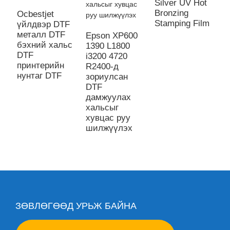
Silver UV Hot
E
Bronzing
L
Ocbestjet
Stamping Film
з
үйлдвэр DTF
O
металл DTF
Epson XP600
D
бэхний хальс
1390 L1800
д
DTF
i3200 4720
х
принтерийн
R2400-д
нунтаг DTF
зориулсан
DTF
дамжуулах
хальсыг
хувцас руу
шилжүүлэх
ЗӨВЛӨГӨӨД УРЬЖ БАЙНА