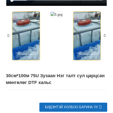
30см*100м 75U Зузаан Нэг талт сул царцсан
мөнгөлөг DTF хальс
БИДЭНТЭЙ ХОЛБОО БАРИНА УУ