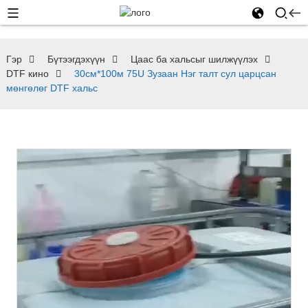
Гэр
Бүтээгдэхүүн
Цаас ба хальсыг шилжүүлэх
DTF кино
30см*100м 75U Зузаан Нэг талт сул царцсан
мөнгөлөг DTF хальс