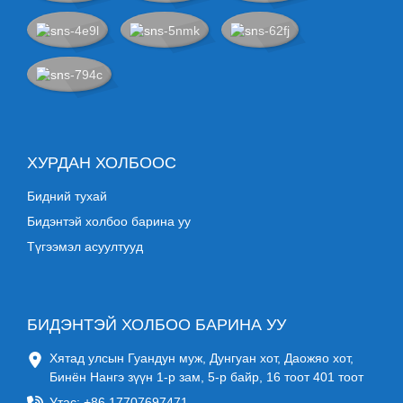
ХУРДАН ХОЛБООС
Бидний тухай
Бидэнтэй холбоо барина уу
Түгээмэл асуултууд
БИДЭНТЭЙ ХОЛБОО БАРИНА УУ
Хятад улсын Гуандун муж, Дунгуан хот, Даожяо хот,
Бинён Нангэ зүүн 1-р зам, 5-р байр, 16 тоот 401 тоот
Утас: +86 17707697471