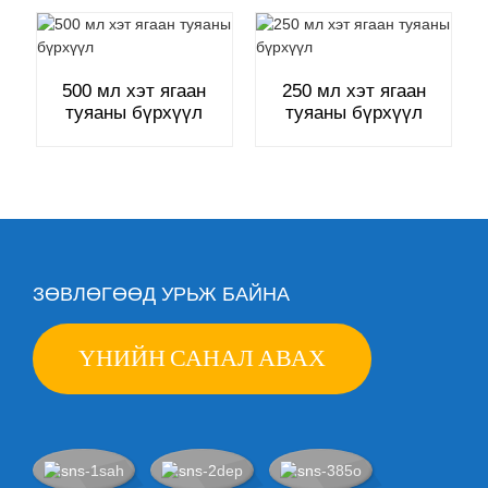
500 мл хэт ягаан
250 мл хэт ягаан
туяаны бүрхүүл
туяаны бүрхүүл
ЗӨВЛӨГӨӨД УРЬЖ БАЙНА
ҮНИЙН САНАЛ АВАХ