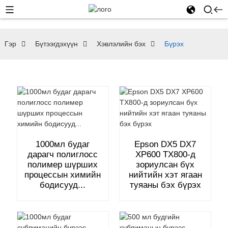
Гэр
Бүтээгдэхүүн
Хэвлэлийн бэх
Бүрэх
1000мл будаг
Epson DX5 DX7
дарагч полиглосс
XP600 TX800-д
полимер шүрших
зориулсан бүх
процессын химийн
нийтийн хэт ягаан
бодисууд...
туяаны бэх бүрэх