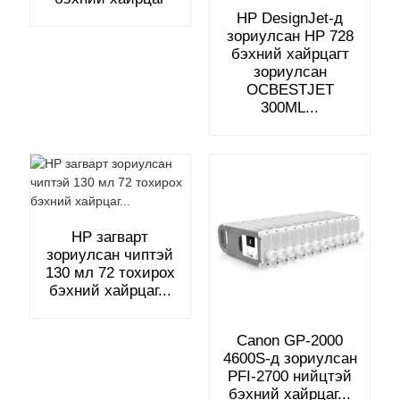
HP DesignJet-д
зориулсан HP 728
бэхний хайрцагт
зориулсан
OCBESTJET
300ML...
HP загварт
зориулсан чиптэй
130 мл 72 тохирох
бэхний хайрцаг...
Canon GP-2000
4600S-д зориулсан
PFI-2700 нийцтэй
бэхний хайрцаг...