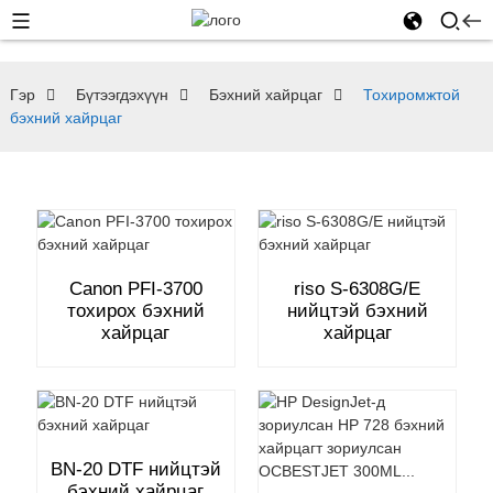
Гэр
Бүтээгдэхүүн
Бэхний хайрцаг
Тохиромжтой
бэхний хайрцаг
Canon PFI-3700
riso S-6308G/E
тохирох бэхний
нийцтэй бэхний
хайрцаг
хайрцаг
BN-20 DTF нийцтэй
бэхний хайрцаг