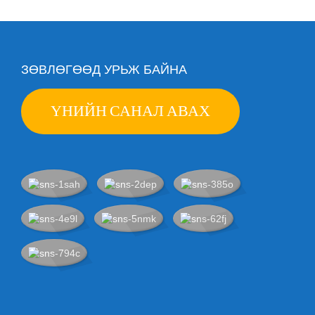
ЗӨВЛӨГӨӨД УРЬЖ БАЙНА
ҮНИЙН САНАЛ АВАХ