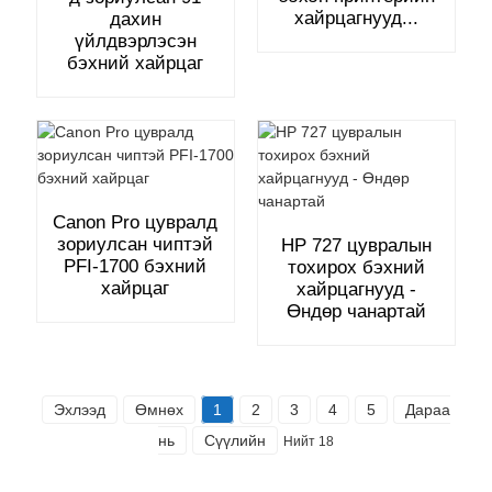
хайрцагнууд...
дахин
үйлдвэрлэсэн
бэхний хайрцаг
Canon Pro цувралд
зориулсан чиптэй
HP 727 цувралын
PFI-1700 бэхний
тохирох бэхний
хайрцаг
хайрцагнууд -
Өндөр чанартай
Эхлээд
Өмнөх
1
2
3
4
5
Дараа
нь
Сүүлийн
Нийт 18