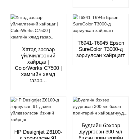
T6941-T6945 Epson
SureColor T3000-д
Хятад засвар
зориулсан хайрцагт
үйлчилгээний
хайрцаг |
ColorWorks C7500 |
хамгийн хямд
газар...
Будгийн бэхээр
дүүргэсэн 300 мл
HP Designjet Z6100-
бэхэн принтерийн
д ​​зориулсан 91