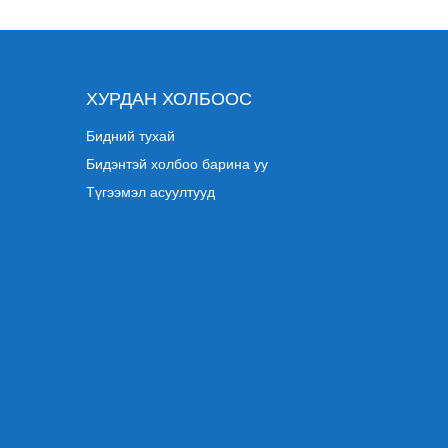
ХУРДАН ХОЛБООС
Бидний тухай
Бидэнтэй холбоо барина уу
Түгээмэл асуултууд