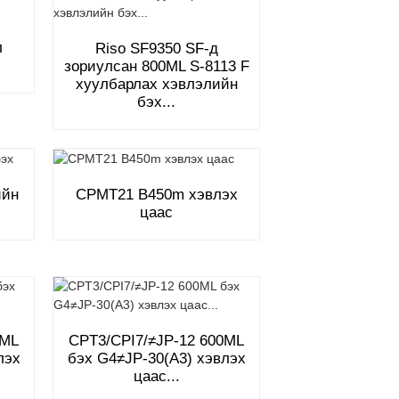
л
Riso SF9350 SF-д
зориулсан 800ML S-8113 F
хуулбарлах хэвлэлийн
бэх...
ийн
CPMT21 B450m хэвлэх
цаас
0ML
CPT3/CPI7/≠JP-12 600ML
лэх
бэх G4≠JP-30(A3) хэвлэх
цаас...