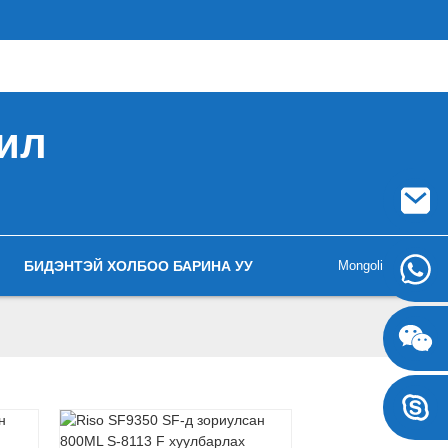
рил
БИДЭНТЭЙ ХОЛБОО БАРИНА УУ
Mongolian
+8617707697471
+8617707697471