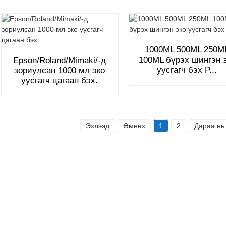
1000ML 500ML 250M
100ML бүрэх шингэн 
Epson/Roland/Mimaki/-д
уусгагч бэх P...
зориулсан 1000 мл эко
уусгагч цагаан бэх.
Эхлээд
Өмнөх
1
2
Дараа нь