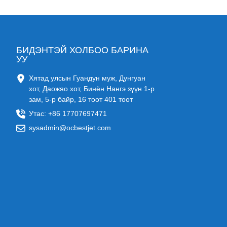
БИДЭНТЭЙ ХОЛБОО БАРИНА
УУ
Хятад улсын Гуандун муж, Дунгуан
хот, Даожяо хот, Бинён Нангэ зүүн 1-р
зам, 5-р байр, 16 тоот 401 тоот
Утас: +86 17707697471
sysadmin@ocbestjet.com