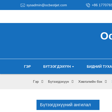
sysadmin@ocbestjet.com
+86 177076
Oc
ГЭР
БҮТЭЭГДЭХҮҮН
БИДНИЙ ТУХ
Гэр
Бүтээгдэхүүн
Хэвлэлийн бэх
Бүтээгдэхүүний ангилал