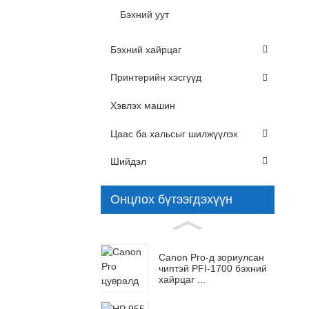
Бэхний уут
Бэхний хайрцаг
Принтерийн хэсгүүд
Хэвлэх машин
Цаас ба хальсыг шилжүүлэх
Шийдэл
Онцлох бүтээгдэхүүн
Canon Pro-д зориулсан
чиптэй PFI-1700 бэхний
хайрцаг ...