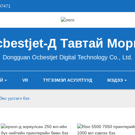
97471
bestjet-Д Тавтай Мо
Dongguan Ocbestjet Digital Technology Co., Ltd.
АЙ
VR
ТҮГЭЭМЭЛ АСУУЛТУУД
МЭДЭЭ
Эко уусгагч бэх