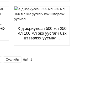
L
эко
X-д зориулсан 500 мл 250
мл 100 мл эко уусгагч бэх
цэвэрлэх уусмал...
Сүүлийн
Нийт 2