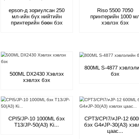
epson-д зориулсан 250
Riso 5500 7050
мл-ийн бүх нийтийн
принтерийн 1000 м
принтерийн бөөн бэх
хэвлэх бэх
800ML S-4877 хэвлэл
бэх
500ML DX2430 Хэвлэх
хэвлэх бэх
CPI5/JP-10 1000ML бэх
CPT3/CPI7/≠JP-12 60
T13/JP-50(A3) Ki...
бэх G4≠JP-30(A3) хэв
цаас...