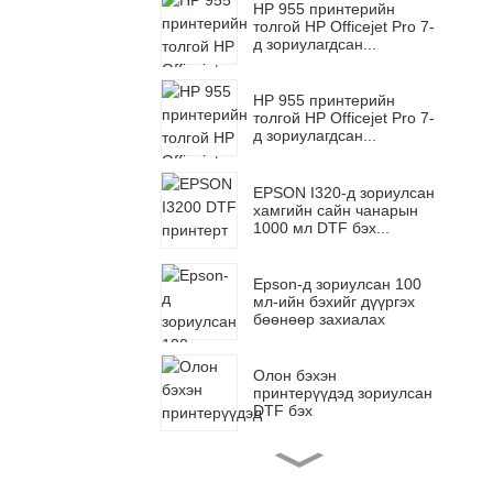
HP 955 принтерийн
толгой HP Officejet Pro 7-
д зориулагдсан...
HP 955 принтерийн
толгой HP Officejet Pro 7-
д зориулагдсан...
EPSON I320-д зориулсан
хамгийн сайн чанарын
1000 мл DTF бэх...
Epson-д зориулсан 100
мл-ийн бэхийг дүүргэх
бөөнөөр захиалах
Олон бэхэн
принтерүүдэд зориулсан
DTF бэх
Ocinkjet олон үйлдэлт A3
хавтгай хучилттай хэт