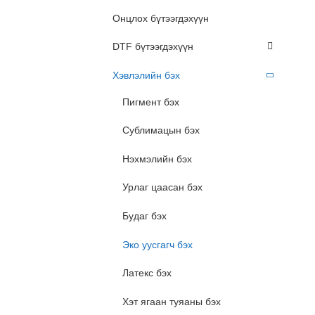
Онцлох бүтээгдэхүүн
DTF бүтээгдэхүүн
Хэвлэлийн бэх
Пигмент бэх
Сублимацын бэх
Нэхмэлийн бэх
Урлаг цаасан бэх
Будаг бэх
Эко уусгагч бэх
Латекс бэх
Хэт ягаан туяаны бэх