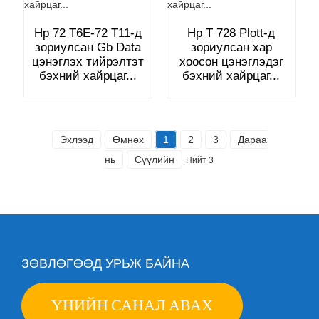
Hp 72 T6E-72 T11-д
Hp T 728 Plott-д
зориулсан Gb Data
зориулсан хар
цэнэглэх тийрэлтэт
хоосон цэнэглэдэг
бэхний хайрцаг...
бэхний хайрцаг...
Эхлээд
Өмнөх
1
2
3
Дараа
нь
Сүүлийн
Нийт 3
ЗӨВЛӨГӨӨД УРЬЖ БАЙНА
ҮНИЙН САНАЛ АВАХ