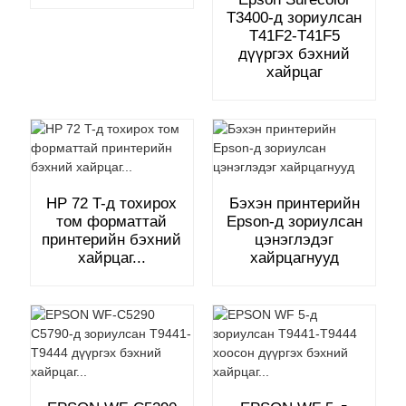
T3400-д зориулсан
T41F2-T41F5
дүүргэх бэхний
хайрцаг
HP 72 T-д тохирох
Бэхэн принтерийн
том форматтай
Epson-д зориулсан
принтерийн бэхний
цэнэглэдэг
хайрцаг...
хайрцагнууд