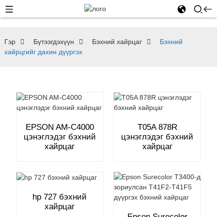
Гэр
Бүтээгдэхүүн
Бэхний хайрцаг
Бэхний
хайрцгийг дахин дүүргэх
EPSON AM-C4000
T05A 878R
цэнэглэдэг бэхний
цэнэглэдэг бэхний
хайрцаг
хайрцаг
hp 727 бэхний
хайрцаг
Epson Surecolor