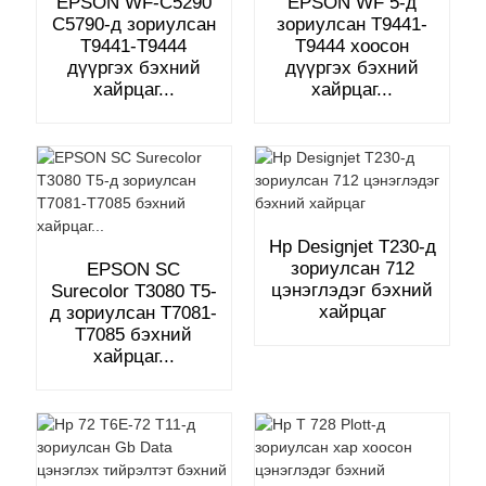
EPSON WF-C5290
EPSON WF 5-д
C5790-д зориулсан
зориулсан T9441-
T9441-T9444
T9444 хоосон
дүүргэх бэхний
дүүргэх бэхний
хайрцаг...
хайрцаг...
Hp Designjet T230-д
зориулсан 712
EPSON SC
цэнэглэдэг бэхний
Surecolor T3080 T5-
хайрцаг
д зориулсан T7081-
T7085 бэхний
хайрцаг...