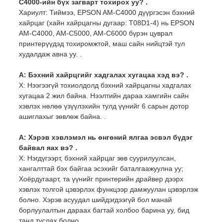
C4000-ийн бүх загварт тохирох уу? .
Хариулт: Тиймээ, EPSON AM-C4000 дүүргэсэн бэхний
хайрцаг (хайн хайрцагны дугаар: T08D1-4) нь EPSON
AM-C4000, AM-C5000, AM-C6000 бүрэн цуврал
принтерүүдэд тохиромжтой, маш сайн нийцтэй тул
худалдаж авна уу. .
А: Бэхний хайрцгийг хадгалах хугацаа хэд вэ? .
Х: Нээгээгүй тохиолдолд бэхний хайрцагны хадгалах
хугацаа 2 жил байна. Нээлтийн дараа хамгийн сайн
хэвлэх нөлөө үзүүлэхийн тулд үүнийг 6 сарын дотор
ашиглахыг зөвлөж байна. .
А: Хэрэв хэвлэмэл нь өнгөний ялгаа эсвэл бүдэг
байвал яах вэ? .
Х: Нэгдүгээрт, бэхний хайрцаг зөв суурилуулсан,
хангалттай бэх байгаа эсэхийг баталгаажуулна уу;
Хоёрдугаарт, та үүнийг принтерийн драйвер дээрх
хэвлэх толгой цэвэрлэх функцээр дамжуулан цэвэрлэж
болно. Хэрэв асуудал шийдэгдээгүй бол манай
борлуулалтын дараах багтай холбоо барина уу, бид
танд туслах болно. .