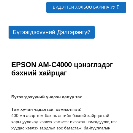
БИДЭНТЭЙ ХОЛБОО БАРИНА УУ
Бүтээгдэхүүний Дэлгэрэнгүй
EPSON AM-C4000 цэнэглэдэг
бэхний хайрцаг
Бүтээгдэхүүний үндсэн давуу тал
Том хүчин чадалтай, хэмнэлттэй:
400 мл асар том бэх нь энгийн бэхний хайрцагтай
харьцуулахад хэвлэх хэмжээг ихээхэн нэмэгдүүлж, нэг
хуудас хэвлэх зардлыг эрс багасгаж, байгууллагын