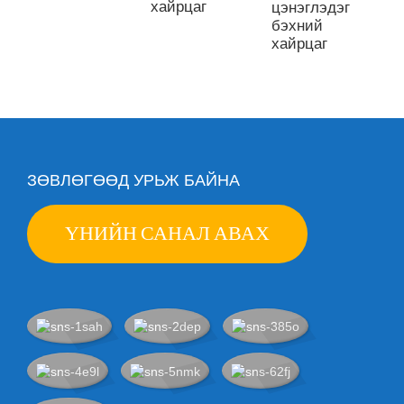
хайрцаг
цэнэглэдэг
бэхний
хайрцаг
ЗӨВЛӨГӨӨД УРЬЖ БАЙНА
ҮНИЙН САНАЛ АВАХ