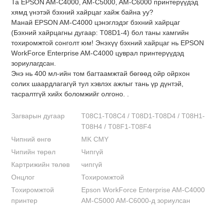
Та EPSON AM-C4000, AM-C5000, AM-C6000 принтерүүдэд
хямд үнэтэй бэхний хайрцаг хайж байна уу?
Манай EPSON AM-C4000 цэнэглэдэг бэхний хайрцаг
(Бэхний хайрцагны дугаар: T08D1-4) бол таны хамгийн
тохиромжтой сонголт юм! Энэхүү бэхний хайрцаг нь EPSON
WorkForce Enterprise AM-C4000 цуврал принтерүүдэд
зориулагдсан.
Энэ нь 400 мл-ийн том багтаамжтай бөгөөд ойр ойрхон
солих шаардлагагүй тул хэвлэх ажлыг тань үр дүнтэй,
тасралтгүй хийх боломжийг олгоно. .
Загварын дугаар
T08C1-T08C4 / T08D1-T08D4 / T08H1-
T08H4 / T08F1-T08F4
Чипний өнгө
MK CMY
Чипийн төрөл
Чипгүй
Картрижийн төлөв
чипгүй
Онцлог
Тохиромжтой
Тохиромжтой
Epson WorkForce Enterprise AM-C4000
принтер
AM-C5000 AM-C6000-д зориулсан