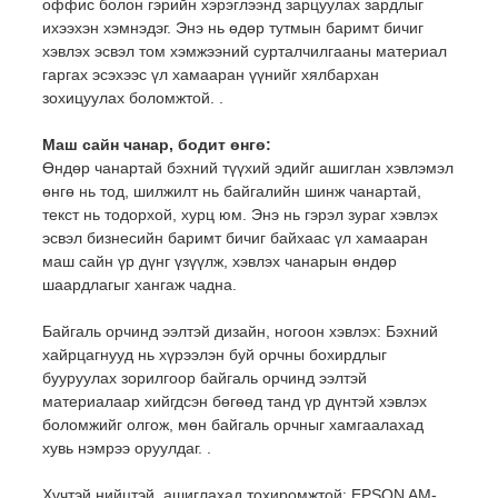
оффис болон гэрийн хэрэглээнд зарцуулах зардлыг
ихээхэн хэмнэдэг. Энэ нь өдөр тутмын баримт бичиг
хэвлэх эсвэл том хэмжээний сурталчилгааны материал
гаргах эсэхээс үл хамааран үүнийг хялбархан
зохицуулах боломжтой. .
Маш сайн чанар, бодит өнгө:
Өндөр чанартай бэхний түүхий эдийг ашиглан хэвлэмэл
өнгө нь тод, шилжилт нь байгалийн шинж чанартай,
текст нь тодорхой, хурц юм. Энэ нь гэрэл зураг хэвлэх
эсвэл бизнесийн баримт бичиг байхаас үл хамааран
маш сайн үр дүнг үзүүлж, хэвлэх чанарын өндөр
шаардлагыг хангаж чадна.
Байгаль орчинд ээлтэй дизайн, ногоон хэвлэх: Бэхний
хайрцагнууд нь хүрээлэн буй орчны бохирдлыг
бууруулах зорилгоор байгаль орчинд ээлтэй
материалаар хийгдсэн бөгөөд танд үр дүнтэй хэвлэх
боломжийг олгож, мөн байгаль орчныг хамгаалахад
хувь нэмрээ оруулдаг. .
Хүчтэй нийцтэй, ашиглахад тохиромжтой: EPSON AM-