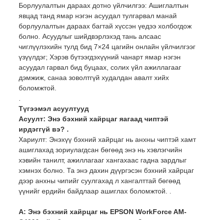
Борлуулалтын дараах дотно үйлчилгээ: Ашиглалтын
явцад танд ямар нэгэн асуудал тулгарвал манай
борлуулалтын дараах багтай хүссэн үедээ холбогдож
болно. Асуудлыг шийдвэрлэхэд тань алсаас
чиглүүлэхийн тулд бид 7×24 цагийн онлайн үйлчилгээг
үзүүлдэг; Хэрэв бүтээгдэхүүний чанарт ямар нэгэн
асуудал гарвал бид буцаах, солих үйл ажиллагааг
дэмжиж, санаа зоволтгүй худалдан авалт хийх
боломжтой.
.
Түгээмэл асуултууд
Асуулт: Энэ бэхний хайрцаг яагаад чиптэй
ирдэггүй вэ? .
Хариулт: Энэхүү бэхний хайрцаг нь анхны чиптэй хамт
ашиглахад зориулагдсан бөгөөд энэ нь хэвлэгчийн
хэвийн танилт, ажиллагааг хангахаас гадна зардлыг
хэмнэх болно. Та энэ дахин дүүргэсэн бэхний хайрцаг
дээр анхны чипийг суулгахад л хангалттай бөгөөд
үүнийг ердийн байдлаар ашиглах боломжтой. .
А: Энэ бэхний хайрцаг нь EPSON WorkForce AM-