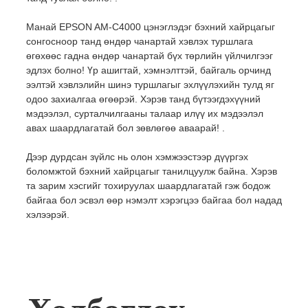
Манай EPSON AM-C4000 цэнэглэдэг бэхний хайрцагыг
сонгосноор танд өндөр чанартай хэвлэх туршлага
өгөхөөс гадна өндөр чанартай бүх төрлийн үйлчилгээг
эдлэх болно! Үр ашигтай, хэмнэлттэй, байгаль орчинд
ээлтэй хэвлэлийн шинэ туршлагыг эхлүүлэхийн тулд яг
одоо захиалгаа өгөөрэй. Хэрэв танд бүтээгдэхүүний
мэдээлэл, сурталчилгааны талаар илүү их мэдээлэл
авах шаардлагатай бол зөвлөгөө аваарай! .
Дээр дурдсан зүйлс нь олон хэмжээстээр дүүргэх
боломжтой бэхний хайрцагыг танилцуулж байна. Хэрэв
та зарим хэсгийг тохируулах шаардлагатай гэж бодож
байгаа бол эсвэл өөр нэмэлт хэрэгцээ байгаа бол надад
хэлээрэй.