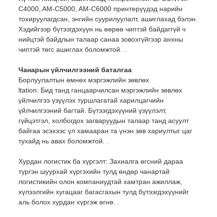
C4000, AM-C5000, AM-C6000 принтерүүдэд нарийн
тохируулагдсан, энгийн суурилуулалт, ашиглахад бэлэн.
Хэдийгээр бүтээгдэхүүн нь өөрөө чиптэй байдаггүй ч
нийцтэй байдлын талаар санаа зовохгүйгээр анхны
чиптэй төгс ашиглах боломжтой. .
Чанарын үйлчилгээний баталгаа
Борлуулалтын өмнөх мэргэжлийн зөвлөх
ltation: Бид танд ганцаарчилсан мэргэжлийн зөвлөх
үйлчилгээ үзүүлэх туршлагатай харилцагчийн
үйлчилгээний багтай. Бүтээгдэхүүний үзүүлэлт,
гүйцэтгэл, холбогдох загваруудын талаар танд асуулт
байгаа эсэхээс үл хамааран та үнэн зөв хариултыг цаг
тухайд нь авах боломжтой. .
Хурдан логистик ба хүргэлт: Захиалга өгсний дараа
түргэн шуурхай хүргэхийн тулд өндөр чанартай
логистикийн олон компаниудтай хамтран ажиллаж,
хүлээлгийн хугацааг багасгахын тулд бүтээгдэхүүнийг
аль болох хурдан хүргэж өгнө. .