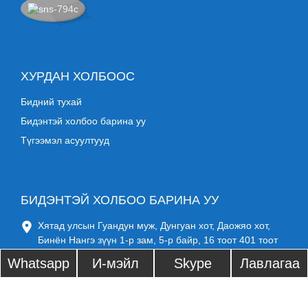
ХУРДАН ХОЛБООС
Бидний тухай
Бидэнтэй холбоо барина уу
Түгээмэл асуултууд
БИДЭНТЭЙ ХОЛБОО БАРИНА УУ
Хятад улсын Гуандун муж, Дунгуан хот, Даожяо хот,
Бинён Нангэ зүүн 1-р зам, 5-р байр, 16 тоот 401 тоот
Утас: +86 17707697471
Whatsapp
И-мэйл
Skype
Лавлагаа
sysadmin@ocbestjet.com