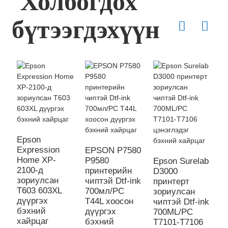
Холбогдох
бүтээгдэхүүн
E
T
б
Epson
х
Expression
EPSON P7580
з
Home XP-
P9580
Epson Surelab
2100-д ​​
принтерийн
D3000
зориулсан
чиптэй Dtf-ink
принтерт
T603 603XL
700мл/PC
зориулсан
дүүргэх
T44L хоосон
чиптэй Dtf-ink
бэхний
дүүргэх
700ML/PC
хайрцаг
бэхний
T7101-T7106