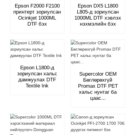
Epson F2000 F2100
Epson DX5 L1800
принтерт зориулсан
L805-д зориулсан
Ocinkjet 1000ML
1000ML DTF хэвлэх
DTF бэх
нэхмэлийн бэх
Epson L1800-д
зориулсан хальс
Supercolor OEM
дамжуулах DTF
Бөглөрөхгүй
Textile Ink
Promax DTF PET
хальс нунтаг ба
цаас...