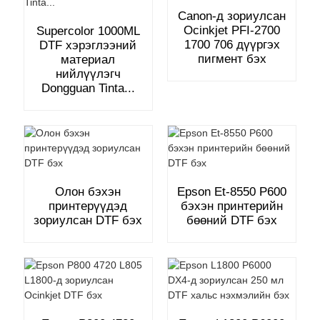
Canon-д зориулсан
Ocinkjet PFI-2700
Supercolor 1000ML
1700 706 дүүргэх
DTF хэрэглээний
пигмент бэх
материал
нийлүүлэгч
Dongguan Tinta...
Олон бэхэн
Epson Et-8550 P600
принтерүүдэд
бэхэн принтерийн
зориулсан DTF бэх
бөөний DTF бэх