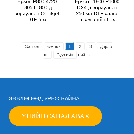
Epson P800 4720
Epson L1800 P6000
L805 L1800-д
DX4-д зориулсан
зориулсан Ocinkjet
250 мл DTF хальс
DTF бэх
нэхмэлийн бэх
Эхлээд
Өмнөх
1
2
3
Дараа
нь
Сүүлийн
Нийт 3
ЗӨВЛӨГӨӨД УРЬЖ БАЙНА
ҮНИЙН САНАЛ АВАХ