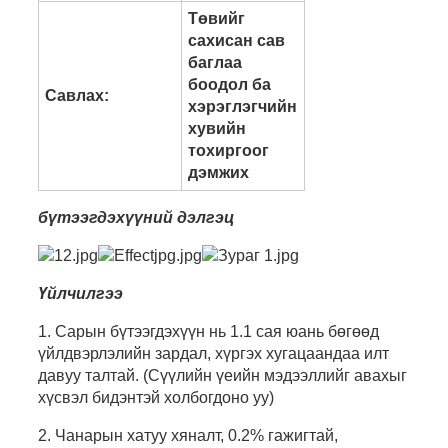
Төвийг
сахисан сав
баглаа
боодол ба
Савлах:
хэрэглэгчийн
хувийн
тохиргоог
дэмжих
бүтээгдэхүүний дэлгэц
Үйлчилгээ
1. Сарын бүтээгдэхүүн нь 1.1 сая юань бөгөөд
үйлдвэрлэлийн зардал, хүргэх хугацаандаа илт
давуу талтай. (Сүүлийн үеийн мэдээллийг авахыг
хүсвэл бидэнтэй холбогдоно уу)
2. Чанарын хатуу хяналт, 0.2% гажигтай,