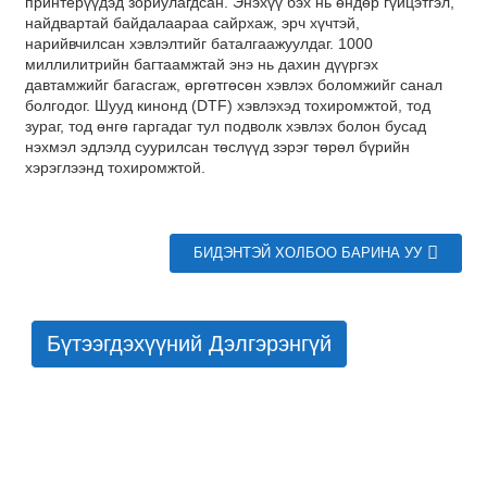
принтерүүдэд зориулагдсан. Энэхүү бэх нь өндөр гүйцэтгэл,
найдвартай байдалаараа сайрхаж, эрч хүчтэй,
нарийвчилсан хэвлэлтийг баталгаажуулдаг. 1000
миллилитрийн багтаамжтай энэ нь дахин дүүргэх
давтамжийг багасгаж, өргөтгөсөн хэвлэх боломжийг санал
болгодог. Шууд кинонд (DTF) хэвлэхэд тохиромжтой, тод
зураг, тод өнгө гаргадаг тул подволк хэвлэх болон бусад
нэхмэл эдлэлд суурилсан төслүүд зэрэг төрөл бүрийн
хэрэглээнд тохиромжтой.
БИДЭНТЭЙ ХОЛБОО БАРИНА УУ
Бүтээгдэхүүний Дэлгэрэнгүй