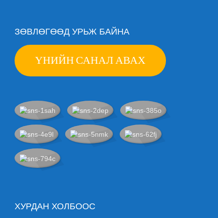
ЗӨВЛӨГӨӨД УРЬЖ БАЙНА
ҮНИЙН САНАЛ АВАХ
ХУРДАН ХОЛБООС