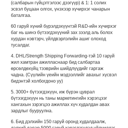
(салбарын гүйцэтгэлээс дээгүүр) & 1: 1 солих
эсвэл буцаан олгох, үнэхээр хүчирхэг чанарын
баталгаа.
60 гаруй хүний ​​бүрэлдэхүүнтэй R&D-ийн хүчирхэг
баг нь шинэ бүтээгдэхүүний зах зээлд аль болох
хурдан нэвтэрч, үйлдвэрлэлийн ашиг олоход
тусалдаг.
4. DHL/Strength Shipping Forwarding-тэй 10 гаруй
жил хамтран ажилласнаар бид салбартаа
өрсөлдөхүйц тээврийн шийдлүүдийг гаргаж
чадна. (Сүүлийн үеийн мэдээллийг авахыг хүсвэл
бидэнтэй холбогдоно уу)
5. 3000+ бүтээгдэхүүн, иж бүрэн цуврал
бүтээгдэхүүн нь таны маркетингийн хэрэгцээг
хангахын зэрэгцээ ажиллах хүч худалдан авах
зардлыг бууруулна.
6. Бид дэлхийн 150 гаруй оронд худалдаалж,
дэлхий даяар 5000 гаруй хэрэглэгчдэд үйлчилдэг.