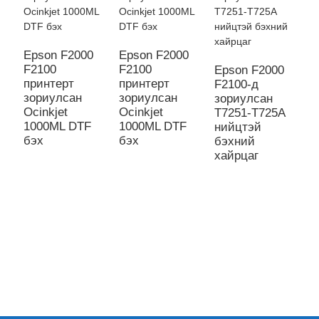
Epson F2000
Epson F2000
E
F2100
F2100
F
Epson F2000
принтерт
принтерт
п
F2100-д ​​
зориулсан
зориулсан
з
зориулсан
Ocinkjet
Ocinkjet
O
T7251-T725A
1000ML DTF
1000ML DTF
1
нийцтэй
бэх
бэх
б
бэхний
хайрцаг