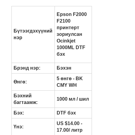
Epson F2000
F2100
принтерт
Бүтээгдэхүүний
зориулсан
нэр
Ocinkjet
1000ML DTF
бэх
Брэнд нэр:
Бэхэн
5 өнгө - BK
Өнгө:
CMY WH
Бэхний
1000 мл / шил
багтаамж:
Бэх:
DTF бэх
US $14.00 -
Үнэ:
17.00/ литр