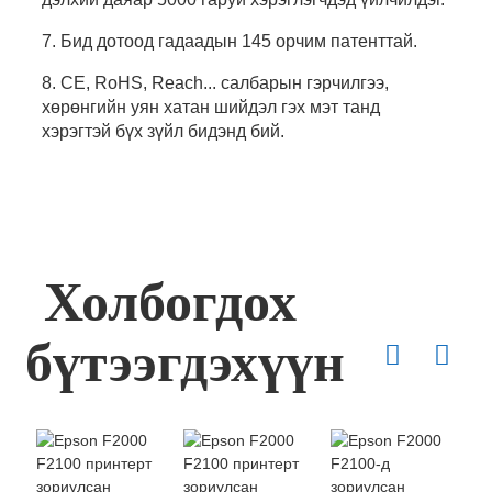
7. Бид дотоод гадаадын 145 орчим патенттай.
8. CE, RoHS, Reach... салбарын гэрчилгээ,
хөрөнгийн уян хатан шийдэл гэх мэт танд
хэрэгтэй бүх зүйл бидэнд бий.
Холбогдох
бүтээгдэхүүн