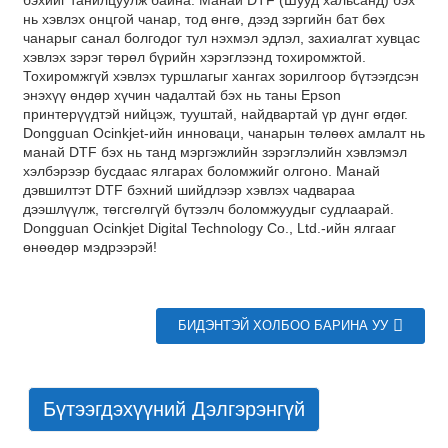
нь хэвлэх онцгой чанар, тод өнгө, дээд зэргийн бат бөх
чанарыг санал болгодог тул нэхмэл эдлэл, захиалгат хувцас
хэвлэх зэрэг төрөл бүрийн хэрэглээнд тохиромжтой.
Тохиромжгүй хэвлэх туршлагыг хангах зорилгоор бүтээгдсэн
энэхүү өндөр хүчин чадалтай бэх нь таны Epson
принтерүүдтэй нийцэж, тууштай, найдвартай үр дүнг өгдөг.
Dongguan Ocinkjet-ийн инноваци, чанарын төлөөх амлалт нь
манай DTF бэх нь танд мэргэжлийн зэрэглэлийн хэвлэмэл
хэлбэрээр бусдаас ялгарах боломжийг олгоно. Манай
дэвшилтэт DTF бэхний шийдлээр хэвлэх чадвараа
дээшлүүлж, төгсгөлгүй бүтээлч боломжуудыг судлаарай.
Dongguan Ocinkjet Digital Technology Co., Ltd.-ийн ялгааг
өнөөдөр мэдрээрэй!
БИДЭНТЭЙ ХОЛБОО БАРИНА УУ
Бүтээгдэхүүний Дэлгэрэнгүй