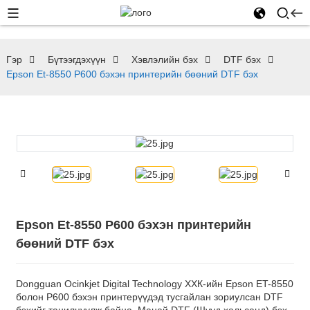
Гэр
Бүтээгдэхүүн
Хэвлэлийн бэх
DTF бэх
Epson Et-8550 P600 бэхэн принтерийн бөөний DTF бэх
Epson Et-8550 P600 бэхэн принтерийн
бөөний DTF бэх
Dongguan Ocinkjet Digital Technology ХХК-ийн Epson ET-8550
болон P600 бэхэн принтерүүдэд тусгайлан зориулсан DTF
бэхийг танилцуулж байна. Манай DTF (Шууд хальсанд) бэх