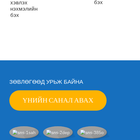
бэх
хэвлэх
O
нэхмэлийн
1
бэх
б
ЗӨВЛӨГӨӨД УРЬЖ БАЙНА
ҮНИЙН САНАЛ АВАХ