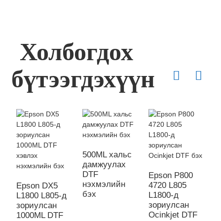
Холбогдох
бүтээгдэхүүн
500ML хальс
дамжуулах
DTF
Epson P800
нэхмэлийн
4720 L805
Epson DX5
E
бэх
L1800-д
L1800 L805-д
F
зориулсан
зориулсан
п
Ocinkjet DTF
1000ML DTF
з