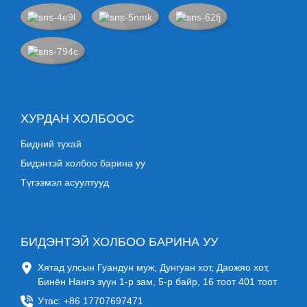
ХУРДАН ХОЛБООС
Бидний тухай
Бидэнтэй холбоо барина уу
Түгээмэл асуултууд
БИДЭНТЭЙ ХОЛБОО БАРИНА УУ
Хятад улсын Гуандун муж, Дунгуан хот, Даожяо хот,
Бинён Нангэ зүүн 1-р зам, 5-р байр, 16 тоот 401 тоот
Утас: +86 17707697471