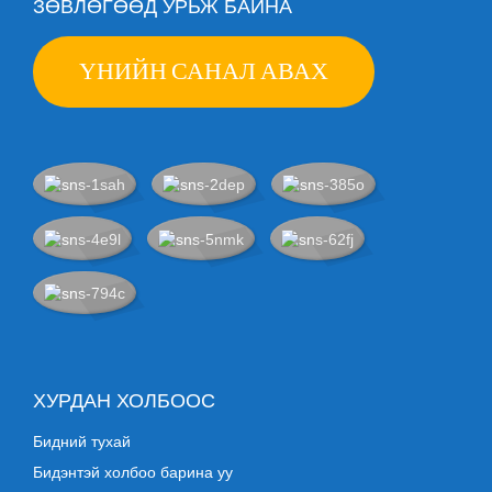
ЗӨВЛӨГӨӨД УРЬЖ БАЙНА
ҮНИЙН САНАЛ АВАХ
ХУРДАН ХОЛБООС
Бидний тухай
Бидэнтэй холбоо барина уу