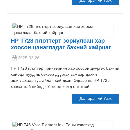
Дэлгэрэнгүй Үзэх
HP T728 плоттерт зориулсан хар
хоосон цэнэглэдэг бэхний хайрцаг
2025-02-26
HP T728 плоттер принтерийн хар хоосон дүүргэх бэхний
хайрцагнууд нь бэхээр дүүргэх замаар дахин
ашиглахаар тусгайлан хийгдсэн. Эдгээр нь HP T728
хэвлэгчтэй нийцдэг бөгөөд хямд өртөгтэй ...
Дэлгэрэнгүй Үзэх