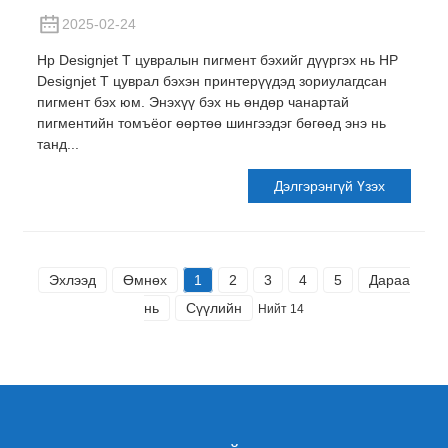
2025-02-24
Hp Designjet T цувралын пигмент бэхийг дүүргэх нь HP
Designjet T цуврал бэхэн принтерүүдэд зориулагдсан
пигмент бэх юм. Энэхүү бэх нь өндөр чанартай
пигментийн томъёог өөртөө шингээдэг бөгөөд энэ нь
танд...
Дэлгэрэнгүй Үзэх
Эхлээд
Өмнөх
1
2
3
4
5
Дараа
нь
Сүүлийн
Нийт 14