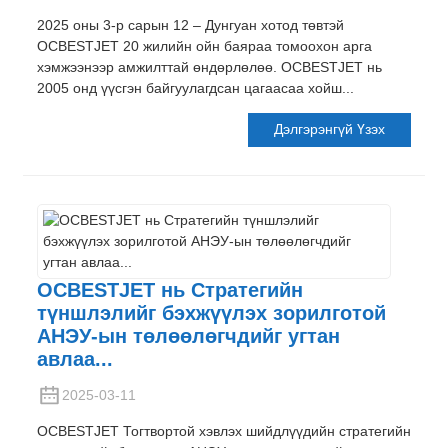
2025 оны 3-р сарын 12 – Дунгуан хотод төвтэй
OCBESTJET 20 жилийн ойн баяраа томоохон арга
хэмжээнээр амжилттай өндөрлөлөө. OCBESTJET нь
2005 онд үүсгэн байгуулагдсан цагаасаа хойш...
Дэлгэрэнгүй Үзэх
OCBESTJET нь Стратегийн
түншлэлийг бэхжүүлэх зорилготой
АНЭУ-ын төлөөлөгчдийг угтан
авлаа...
2025-03-11
OCBESTJET Тогтвортой хэвлэх шийдлүүдийн стратегийн