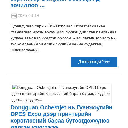
зочиллоо ...
2025-03-19
Гуравдугаар сарын 18 - Donguan Ocbestjet саяхан
Угандагаас ирсэн эрхэм үйлчлүүлэгчдийг төв байрандаа
хүлээн авах нэр хүндтэй болсон. Айлчлалын зорилго нь
тус компанийн хамгийн сүүлийн үеийн судалгаа,
шинжилгээний...
Дэлгэрэнгүй Үзэх
Dongguan Ocbestjet нь Гуанжоугийн
DPES Expo дээр принтерийн
хэрэглээний бараа бүтээгдэхүүнээ
дэлгэн үзүүлжээ.