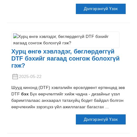
Дэлгэрэнгүй Үзэх
Хурц өнгө хэвлэдэг, бөглөрдөггүй
DTF бэхийг яагаад сонгож болохгүй
гэж?
2025-05-22
Шууд кинонд (DTF) хэвлэлийн өрсөлдөөнт ертөнцөд зөв
DTF
бэх
Бүх өөрчлөлтийг хийж чадна - дизайныг үзэл
баримтлалаас анхаарал татахуйц бодит байдал болгон
өөрчлөхийн зэрэгцээ үйл ажиллагааг багасгах ...
Дэлгэрэнгүй Үзэх