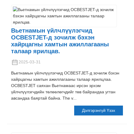
Вьетнамын үйлчлүүлэгчид
OCBESTJET-д зочилж бэхэн
хайрцагны хамтын ажиллагааны
талаар ярилцав.
2025-03-31
Вьетнамын үйлчлүүлэгчид OCBESTJET-д зочилж бэхэн
хайрцагны хамтын ажиллагааны талаар ярилцлаа.
OCBESTJET саяхан Вьетнамаас ирсэн эрхэм
үйлчлүүлэгчдийн төлөөлөгчдийг төв байрандаа угтан
авсандаа баяртай байна. The v...
Дэлгэрэнгүй Үзэх