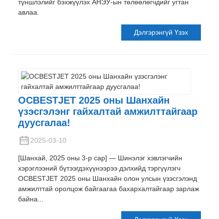
түншлэлийг бэхжүүлэх АНЭУ-ын төлөөлөгчдийг угтан
авлаа.
Дэлгэрэнгүй Үзэх
OCBESTJET 2025 оны Шанхайн
үзэсгэлэнг гайхалтай амжилттайгаар
дуусгалаа!
2025-03-10
[Шанхай, 2025 оны 3-р сар] — Шинэлэг хэвлэгчийн
хэрэглээний бүтээгдэхүүнээрээ дэлхийд тэргүүлэгч
OCBESTJET 2025 оны Шанхайн олон улсын үзэсгэлэнд
амжилттай оролцож байгаагаа бахархалтайгаар зарлаж
байна...