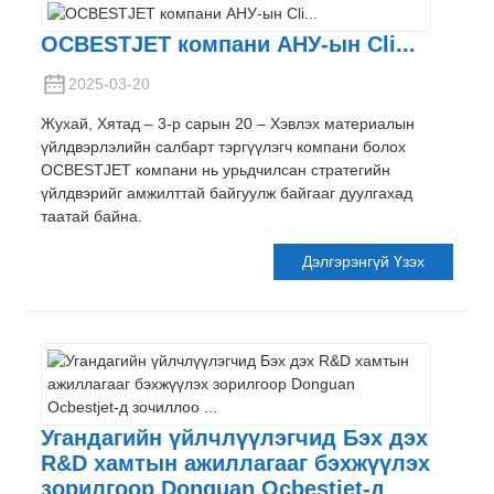
OCBESTJET компани АНУ-ын Cli...
2025-03-20
Жухай, Хятад – 3-р сарын 20 – Хэвлэх материалын
үйлдвэрлэлийн салбарт тэргүүлэгч компани болох
OCBESTJET компани нь урьдчилсан стратегийн
үйлдвэрийг амжилттай байгуулж байгааг дуулгахад
таатай байна.
Дэлгэрэнгүй Үзэх
Угандагийн үйлчлүүлэгчид Бэх дэх
R&D хамтын ажиллагааг бэхжүүлэх
зорилгоор Donguan Ocbestjet-д