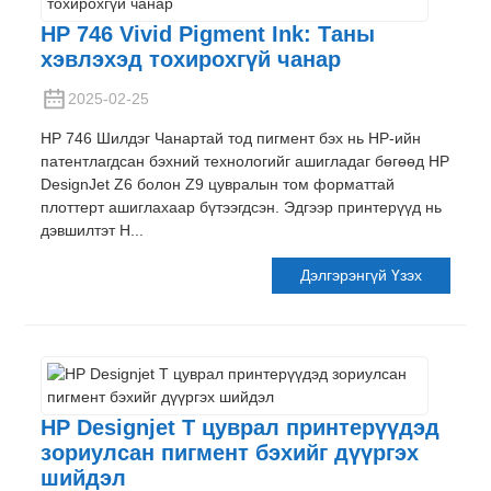
HP 746 Vivid Pigment Ink: Таны
хэвлэхэд тохирохгүй чанар
2025-02-25
HP 746 Шилдэг Чанартай тод пигмент бэх нь HP-ийн
патентлагдсан бэхний технологийг ашигладаг бөгөөд HP
DesignJet Z6 болон Z9 цувралын том форматтай
плоттерт ашиглахаар бүтээгдсэн. Эдгээр принтерүүд нь
дэвшилтэт H...
Дэлгэрэнгүй Үзэх
HP Designjet T цуврал принтерүүдэд
зориулсан пигмент бэхийг дүүргэх
шийдэл