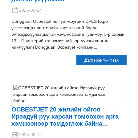
2025-03-14
Dongguan Ocbestjet нь Гуанжоугийн DPES Expo
үзэсгэлэнд принтерийн хэрэглээний бараа
бүтээгдэхүүнээ дэлгэн үзүүлж байна Гуанжоу, 3-р сарын
13 – Принтерийн хэрэглээний тэргүүлэгч ханган
нийлүүлэгч Dongguan Ocbestjet компани...
Дэлгэрэнгүй Үзэх
OCBESTJET 20 жилийн ойгоо
Ирээдүй рүү харсан томоохон арга
хэмжээнээр тэмдэглэж байна...
2025-03-12