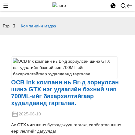
Гэр
Компанийн мэдээ
OCB Ink компани нь Br-д зориулсан
шинэ GTX нэг удаагийн бэхний чип
700ML-ийг бахархалтайгаар
худалдаанд гаргалаа.
2025-06-10
Ах
GTX чип
шинэ бүтээгдэхүүн гаргаж, салбартаа шинэ
өөрчлөлтийг дагуулдаг