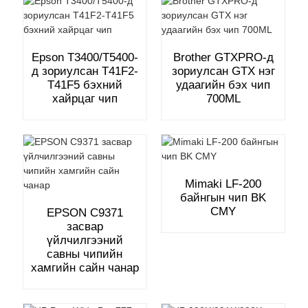
Epson T3400/T5400-
Brother GTXPRO-д
д зориулсан T41F2-
зориулсан GTX нэг
T41F5 бэхний
удаагийн бэх чип
хайрцаг чип
700ML
Mimaki LF-200
байнгын чип BK
CMY
EPSON C9371
засвар
үйлчилгээний
савны чипийн
хамгийн сайн чанар