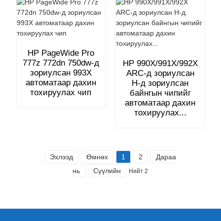
HP PageWide Pro
777z 772dn 750dw-д
HP 990X/991X/992X
зориулсан 993X
ARC-д зориулсан
автоматаар дахин
H-д зориулсан
тохируулах чип
байнгын чипийг
автоматаар дахин
тохируулах...
Эхлээд
Өмнөх
1
2
Дараа
нь
Сүүлийн
Нийт 2