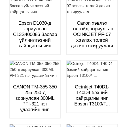
Epson D1030-д
Canon хэвлэх
зориулсан
толгойд зориулсан
C13S400086 Засвар
OCINKJET PF-07
үйлчилгээний
хэвлэх толгой
хайрцагны чип
дахин тохируулагч
CANON TM-355 350
Ocinkjet T40D1-
255 250-д
T40D4 бэхний
зориулсан 300ML
хайрцагны чип
PFI-321 нэг
Epson T3100/T...
удаагийн чип