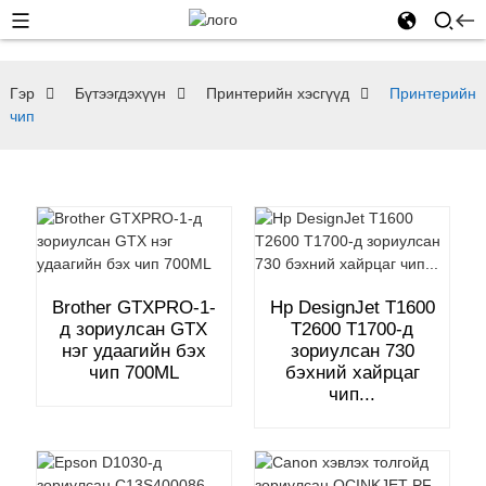
Гэр
Бүтээгдэхүүн
Принтерийн хэсгүүд
Принтерийн
чип
Brother GTXPRO-1-
Hp DesignJet T1600
д зориулсан GTX
T2600 T1700-д
нэг удаагийн бэх
зориулсан 730
чип 700ML
бэхний хайрцаг
чип...