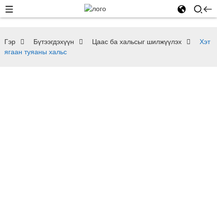
Гэр
Бүтээгдэхүүн
Цаас ба хальсыг шилжүүлэх
Хэт
ягаан туяаны хальс