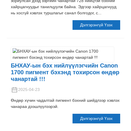
зориулсан дээд зэргийн чанартай 728 нийцтэй бэхний
хайрцагнуудыг танилцуулж байна. Эдгээр хайрцагнууд
нь хосгүй хэвлэх туршлагыг санал болгодог, c...
Дэлгэрэнгүй Үзэх
БНХАУ-ын бэх нийлүүлэгчийн Canon
1700 пигмент бэхэнд тохирсон өндөр
чанартай !!!
2025-04-23
Өндөр хүчин чадалтай пигмент бэхний шийдлээр хэвлэх
чанараа дээшлүүлээрэй.
Дэлгэрэнгүй Үзэх