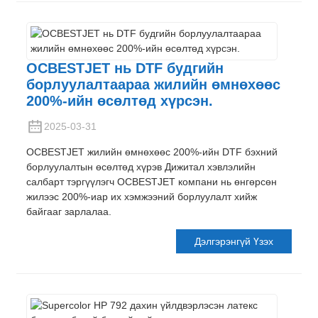
OCBESTJET нь DTF будгийн
борлуулалтаараа жилийн өмнөхөөс
200%-ийн өсөлтөд хүрсэн.
2025-03-31
OCBESTJET жилийн өмнөхөөс 200%-ийн DTF бэхний
борлуулалтын өсөлтөд хүрэв Дижитал хэвлэлийн
салбарт тэргүүлэгч OCBESTJET компани нь өнгөрсөн
жилээс 200%-иар их хэмжээний борлуулалт хийж
байгааг зарлалаа.
Дэлгэрэнгүй Үзэх