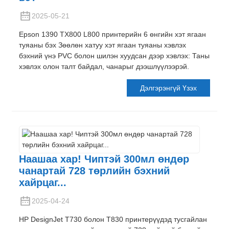
2025-05-21
Epson 1390 TX800 L800 принтерийн 6 өнгийн хэт ягаан
туяаны бэх Зөөлөн хатуу хэт ягаан туяаны хэвлэх
бэхний үнэ PVC болон шилэн хуудсан дээр хэвлэх: Таны
хэвлэх олон талт байдал, чанарыг дээшлүүлээрэй.
Дэлгэрэнгүй Үзэх
Наашаа хар! Чиптэй 300мл өндөр
чанартай 728 төрлийн бэхний
хайрцаг...
2025-04-24
HP DesignJet T730 болон T830 принтерүүдэд тусгайлан