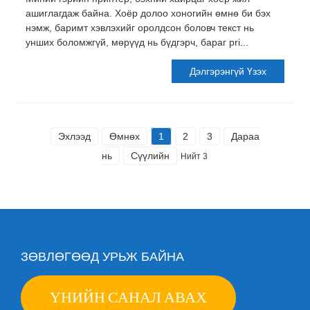
ашиглагдаж байна. Хоёр долоо хоногийн өмнө би бэх
нэмж, баримт хэвлэхийг оролдсон боловч текст нь
унших боломжгүй, мөрүүд нь бүдгэрч, бараг pri...
Дэлгэрэнгүй Үзэх
Эхлээд
Өмнөх
1
2
3
Дараа
нь
Сүүлийн
Нийт 3
ЗӨВЛӨГӨӨД УРЬЖ БАЙНА
ҮНИЙН САНАЛ АВАХ