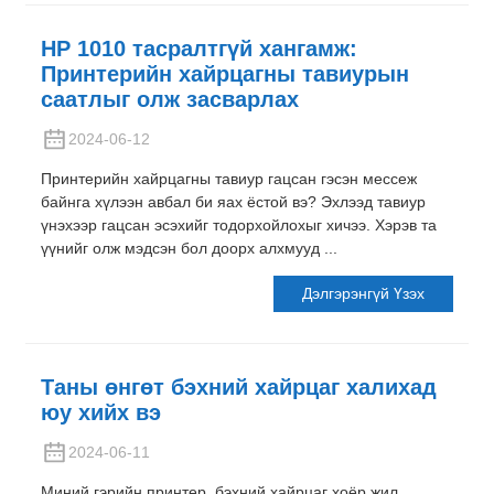
HP 1010 тасралтгүй хангамж:
Принтерийн хайрцагны тавиурын
саатлыг олж засварлах
2024-06-12
Принтерийн хайрцагны тавиур гацсан гэсэн мессеж
байнга хүлээн авбал би яах ёстой вэ? Эхлээд тавиур
үнэхээр гацсан эсэхийг тодорхойлохыг хичээ. Хэрэв та
үүнийг олж мэдсэн бол доорх алхмууд ...
Дэлгэрэнгүй Үзэх
Таны өнгөт бэхний хайрцаг халихад
юу хийх вэ
2024-06-11
Миний гэрийн принтер, бэхний хайрцаг хоёр жил