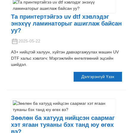
Та принтертэйгээ uv dtf хэвлэдэг
энэхүү ламинаторыг ашиглаж байсан
уу?
2025-05-22
A3+ нийцтэй халуун, хүйтэн давхаргажуулах машин UV
DTF хальс хэвлэгч: Мэргэжлийн өнгөлгөөний эцсийн
шийдэл.
Дэлгэрэнгүй Үзэх
Зөөлөн ба хатууд нийцсэн саармаг
хэт ягаан туяаны бэх танд юу өгөх
вэ?