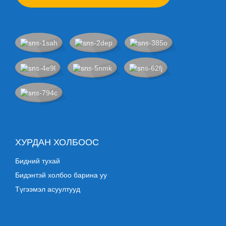
ХУРДАН ХОЛБООС
Бидний тухай
Бидэнтэй холбоо барина уу
Түгээмэл асуултууд