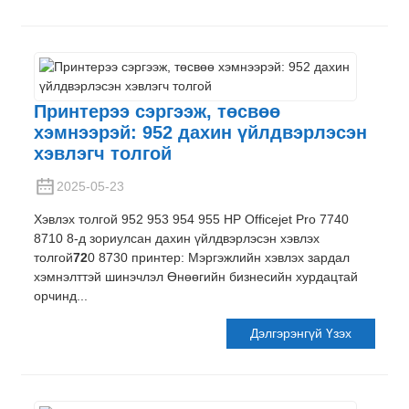
Принтерээ сэргээж, төсвөө
хэмнээрэй: 952 дахин үйлдвэрлэсэн
хэвлэгч толгой
2025-05-23
Хэвлэх толгой 952 953 954 955 HP Officejet Pro 7740
8710 8-д зориулсан дахин үйлдвэрлэсэн хэвлэх
толгой
72
0 8730 принтер: Мэргэжлийн хэвлэх зардал
хэмнэлттэй шинэчлэл Өнөөгийн бизнесийн хурдацтай
орчинд...
Дэлгэрэнгүй Үзэх