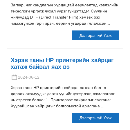
Загвар, чиг хандлагын хурдацтай өөрчлөлтөд хэвлэлийн
технологи үргэлж чухал үүрэг гүйцэтгэдэг. Сүүлийн
жилүүдэд DTF (Direct Transfer Film) хэмээх бэх
чимээгүйхэн гарч ирэн, өөрийн угаараа гялалзсан...
Дэлгэрэнгүй Үзэх
Хэрэв таны HP принтерийн хайрцаг
хатаж байвал яах вэ
2024-06-12
Хэрэв таны HP принтерийн хайрцаг хатсан бол та
дараах алхмуудыг дагаж үүнийг цэвэрлэж, ажиллагааг
нь сэргээж болно: 1. Принтерээс хайрцагыг салгана:
Хуурайшсан хайрцагыг болгоомжтой арилгана ...
Дэлгэрэнгүй Үзэх