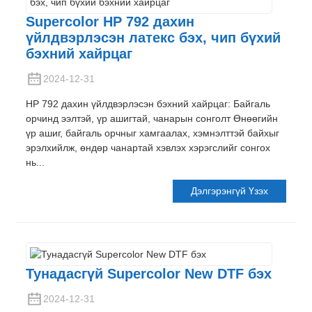
Supercolor HP 792 дахин
үйлдвэрлэсэн латекс бэх, чип бүхий
бэхний хайрцаг
2024-12-31
HP 792 дахин үйлдвэрлэсэн бэхний хайрцаг: Байгаль
орчинд ээлтэй, үр ашигтай, чанарын сонголт Өнөөгийн
үр ашиг, байгаль орчныг хамгаалах, хэмнэлттэй байхыг
эрэлхийлж, өндөр чанартай хэвлэх хэрэгслийг сонгох
нь...
Дэлгэрэнгүй Үзэх
Тунадасгүй Supercolor New DTF бэх
2024-12-31