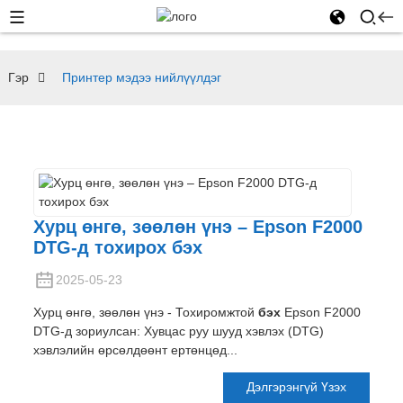
Гэр
Принтер мэдээ нийлүүлдэг
Хурц өнгө, зөөлөн үнэ – Epson F2000
DTG-д тохирох бэх
2025-05-23
Хурц өнгө, зөөлөн үнэ - Тохиромжтой
бэх
Epson F2000
DTG-д зориулсан: Хувцас руу шууд хэвлэх (DTG)
хэвлэлийн өрсөлдөөнт ертөнцөд...
Дэлгэрэнгүй Үзэх