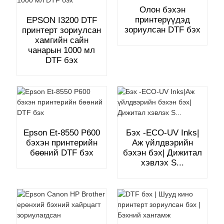
Олон бэхэн
принтерүүдэд
EPSON I3200 DTF
зориулсан DTF бэх
принтерт зориулсан
хамгийн сайн
чанарын 1000 мл
DTF бэх
Epson Et-8550 P600
Бэх -ECO-UV Inks|
бэхэн принтерийн
Аж үйлдвэрийн
бөөний DTF бэх
бэхэн бэх| Дижитал
хэвлэх S...