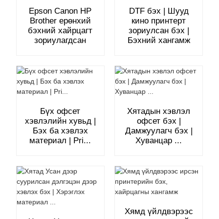
Epson Canon HP
DTF бэх | Шууд
Brother ерөнхий
кино принтерт
бэхний хайрцагт
зориулсан бэх |
зориулагдсан
Бэхний хангамж
Бүх офсет
Хятадын хэвлэл
хэвлэлийн хувьд |
офсет бэх |
Бэх ба хэвлэх
Дамжуулагч бэх |
материал | Pri...
Хуванцар ...
Хямд үйлдвэрээс