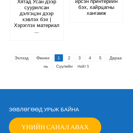
ирсэн принтерийн
Хятад Усан дээр
бэх, хайрцагны
суурилсан
хангамж
дэлгэцэн дээр
хэвлэх бэх |
Хэрэглэх материал
...
Эхлээд
Өмнөх
1
2
3
4
5
Дараа
нь
Сүүлийн
Нийт 5
ЗӨВЛӨГӨӨД УРЬЖ БАЙНА
ҮНИЙН САНАЛ АВАХ