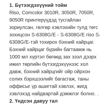
1. Бүтээгдэхүүний тойм
Riso, Comcolor 3010R, 3050R, 7050R,
9050R принтерүүдэд тусгайлан
зориулсан, гөлгөр хэвлэхийн тулд төгс
зохицсон S-6308G/E - S-6308G/E riso S-
6308G/E-тэй тохирох бэхний хайрцаг.
Бэхний хайрцаг бүрийн багтаамж нь
1000 мл хүртэл бөгөөд зах зээл дээрх
ижил төрлийн бүтээгдэхүүнээс хол
давж, бэхний хайрцгийг ойр ойрхон
солих бэрхшээлийг багасгаж, таны
оффисыг үр ашигтай хэвлэх, жигд
хэвлэхэд найдвартай дэмжлэг болно. .
2. Үндсэн давуу тал