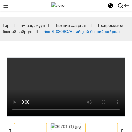
Гэр
Бүтээгдэхүүн
Бэхний хайрцаг
Тохиромжтой
бэхний хайрцаг
riso S-6308G/E нийцтэй бэхний хайрцаг