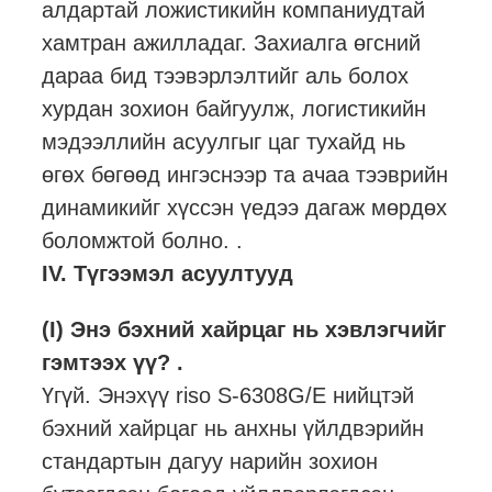
алдартай ложистикийн компаниудтай
хамтран ажилладаг. Захиалга өгсний
дараа бид тээвэрлэлтийг аль болох
хурдан зохион байгуулж, логистикийн
мэдээллийн асуулгыг цаг тухайд нь
өгөх бөгөөд ингэснээр та ачаа тээврийн
динамикийг хүссэн үедээ дагаж мөрдөх
боломжтой болно. .
IV. Түгээмэл асуултууд
(I) Энэ бэхний хайрцаг нь хэвлэгчийг
гэмтээх үү? .
Үгүй. Энэхүү riso S-6308G/E нийцтэй
бэхний хайрцаг нь анхны үйлдвэрийн
стандартын дагуу нарийн зохион