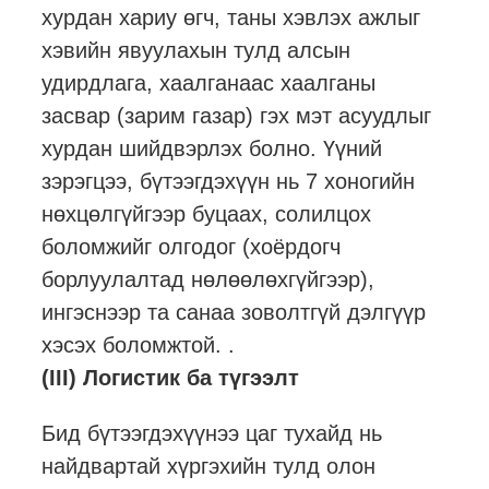
хурдан хариу өгч, таны хэвлэх ажлыг
хэвийн явуулахын тулд алсын
удирдлага, хаалганаас хаалганы
засвар (зарим газар) гэх мэт асуудлыг
хурдан шийдвэрлэх болно. Үүний
зэрэгцээ, бүтээгдэхүүн нь 7 хоногийн
нөхцөлгүйгээр буцаах, солилцох
боломжийг олгодог (хоёрдогч
борлуулалтад нөлөөлөхгүйгээр),
ингэснээр та санаа зоволтгүй дэлгүүр
хэсэх боломжтой. .
(III) Логистик ба түгээлт
Бид бүтээгдэхүүнээ цаг тухайд нь
найдвартай хүргэхийн тулд олон