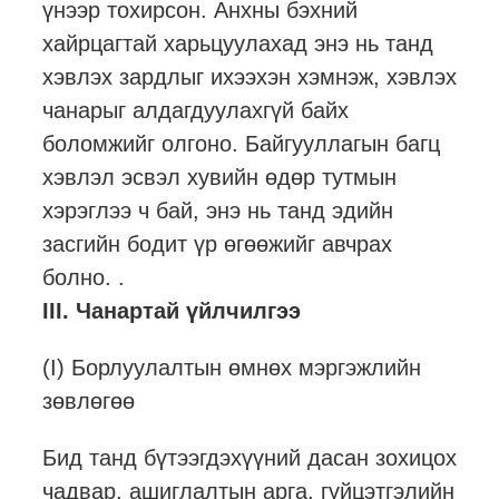
үнээр тохирсон. Анхны бэхний
хайрцагтай харьцуулахад энэ нь танд
хэвлэх зардлыг ихээхэн хэмнэж, хэвлэх
чанарыг алдагдуулахгүй байх
боломжийг олгоно. Байгууллагын багц
хэвлэл эсвэл хувийн өдөр тутмын
хэрэглээ ч бай, энэ нь танд эдийн
засгийн бодит үр өгөөжийг авчрах
болно. .
III. Чанартай үйлчилгээ
(I) Борлуулалтын өмнөх мэргэжлийн
зөвлөгөө
Бид танд бүтээгдэхүүний дасан зохицох
чадвар, ашиглалтын арга, гүйцэтгэлийн