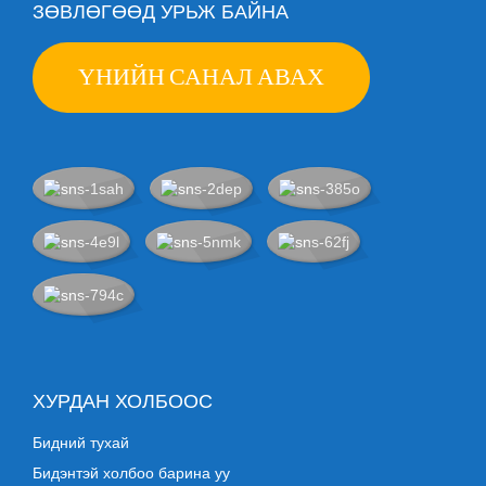
ЗӨВЛӨГӨӨД УРЬЖ БАЙНА
ҮНИЙН САНАЛ АВАХ
ХУРДАН ХОЛБООС
Бидний тухай
Бидэнтэй холбоо барина уу