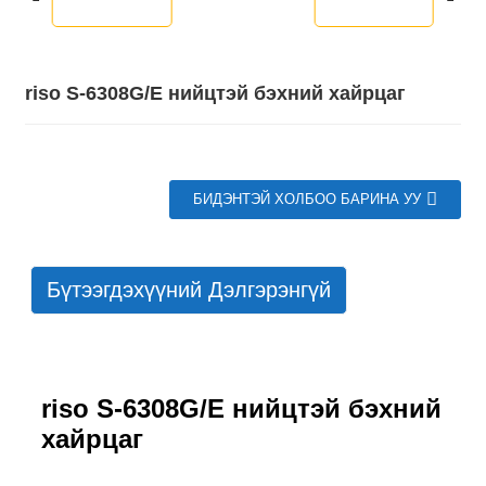
riso S-6308G/E нийцтэй бэхний хайрцаг
БИДЭНТЭЙ ХОЛБОО БАРИНА УУ
Бүтээгдэхүүний Дэлгэрэнгүй
riso S-6308G/E нийцтэй бэхний
хайрцаг