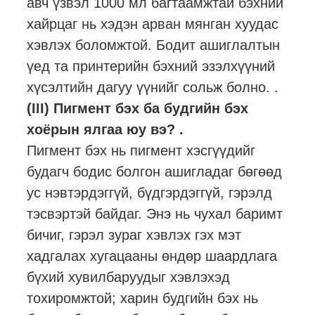
авч үзвэл 1000 мл багтаамжтай бэхний
хайрцаг нь хэдэн арван мянган хуудас
хэвлэх боломжтой. Бодит ашиглалтын
үед та принтерийн бэхний эзэлхүүний
хүсэлтийн дагуу үүнийг сольж болно. .
(III) Пигмент бэх ба будгийн бэх
хоёрын ялгаа юу вэ? .
Пигмент бэх нь пигмент хэсгүүдийг
будагч бодис болгон ашигладаг бөгөөд
ус нэвтэрдэггүй, бүдгэрдэггүй, гэрэлд
тэсвэртэй байдаг. Энэ нь чухал баримт
бичиг, гэрэл зураг хэвлэх гэх мэт
хадгалах хугацааны өндөр шаардлага
бүхий хувилбаруудыг хэвлэхэд
тохиромжтой; харин будгийн бэх нь