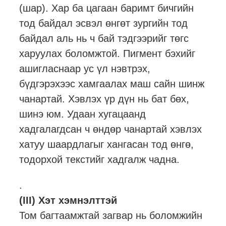
(шар). Хар ба цагаан баримт бичгийн
тод байдал эсвэл өнгөт зургийн тод
байдал аль нь ч бай тэдгээрийг төгс
харуулах боломжтой. Пигмент бэхийг
ашигласнаар ус үл нэвтрэх,
бүдгэрэхээс хамгаалах маш сайн шинж
чанартай. Хэвлэх үр дүн нь бат бөх,
шинэ юм. Удаан хугацаанд
хадгалагдсан ч өндөр чанартай хэвлэх
хатуу шаардлагыг хангасан тод өнгө,
тодорхой текстийг хадгалж чадна.
.
(III) Хэт хэмнэлттэй
Том багтаамжтай загвар нь боломжийн