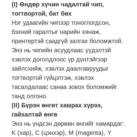
(I) Өндөр хүчин чадалтай чип,
тогтвортой, бат бөх
Нэг удаагийн чипээр тоноглогдсон,
бэхний гаралтыг нарийн хянаж,
принтертэй саадгүй залгах боломжтой.
Энэ нь чипийн асуудлаас үүдэлтэй
хэвлэх доголдлоос үр дүнтэйгээр
зайлсхийж, хэвлэх даалгавруудыг
тогтвортой гүйцэтгэж, хэвлэх
тасалдалаас санаа зовох боломжийг
танд олгоно.
(II) Бүрэн өнгөт хамрах хүрээ,
гайхалтай өнгө
Энэ нь үндсэн дөрвөн өнгийг хамардаг:
K (хар), C (цэнхэр), M (magenta), Y