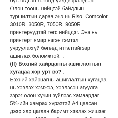
бүтээгдсэн бөгөөд үйлдвэрлэгдсэн.
Олон тооны нийцтэй байдлын
туршилтын дараа энэ нь Riso, Comcolor
3010R, 3050R, 7050R, 9050R
принтерүүдтэй төгс нийцдэг. Энэ нь
принтерт ямар нэгэн гэмтэл
учруулахгүй бөгөөд итгэлтэйгээр
ашиглах боломжтой. .
(II) Бэхний хайрцагны ашиглалтын
хугацаа хэр урт вэ? .
Бэхний хайрцагны ашиглалтын хугацаа
нь хэвлэх хэмжээ, хэвлэсэн агуулга
зэрэг олон хүчин зүйлээс хамаардаг.
5%-ийн хамрах хүрээтэй А4 цаасан
дээр хар цагаан баримт хэвлэх жишээг