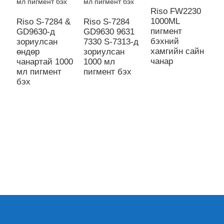
Riso FW2230
1000ML
Riso S-7284 &
Riso S-7284
R
пигмент
GD9630-д
GD9630 9631
G
бэхний
зориулсан
7330 S-7313-д
7
хамгийн сайн
өндөр
зориулсан
з
чанар
чанартай 1000
1000 мл
1
мл пигмент
пигмент бэх
п
бэх