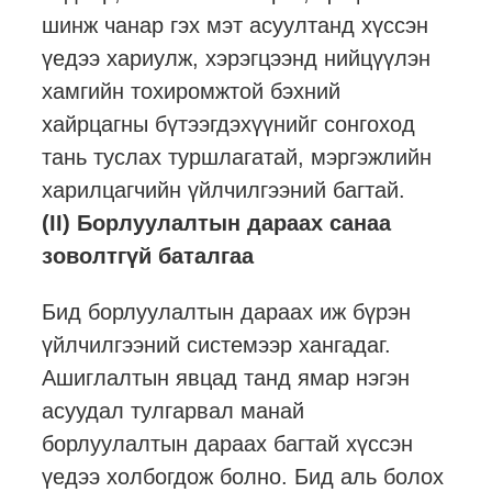
шинж чанар гэх мэт асуултанд хүссэн
үедээ хариулж, хэрэгцээнд нийцүүлэн
хамгийн тохиромжтой бэхний
хайрцагны бүтээгдэхүүнийг сонгоход
тань туслах туршлагатай, мэргэжлийн
харилцагчийн үйлчилгээний багтай.
(II) Борлуулалтын дараах санаа
зоволтгүй баталгаа
Бид борлуулалтын дараах иж бүрэн
үйлчилгээний системээр хангадаг.
Ашиглалтын явцад танд ямар нэгэн
асуудал тулгарвал манай
борлуулалтын дараах багтай хүссэн
үедээ холбогдож болно. Бид аль болох