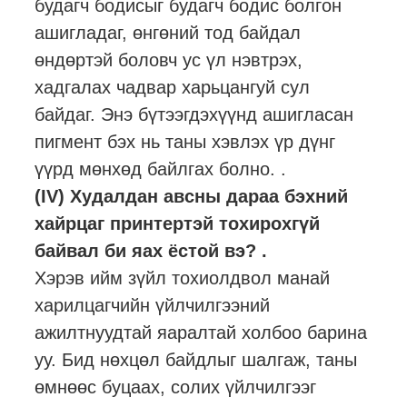
будагч бодисыг будагч бодис болгон
ашигладаг, өнгөний тод байдал
өндөртэй боловч ус үл нэвтрэх,
хадгалах чадвар харьцангуй сул
байдаг. Энэ бүтээгдэхүүнд ашигласан
пигмент бэх нь таны хэвлэх үр дүнг
үүрд мөнхөд байлгах болно. .
(IV) Худалдан авсны дараа бэхний
хайрцаг принтертэй тохирохгүй
байвал би яах ёстой вэ? .
Хэрэв ийм зүйл тохиолдвол манай
харилцагчийн үйлчилгээний
ажилтнуудтай яаралтай холбоо барина
уу. Бид нөхцөл байдлыг шалгаж, таны
өмнөөс буцаах, солих үйлчилгээг