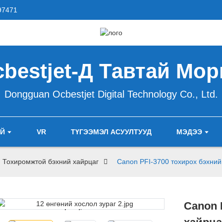
97471
bestjet-Д Тавтай Мо
Dongguan Ocbestjet Digital Technology Co., Ltd.
АЙ
VR
ТҮГЭЭМЭЛ АСУУЛТУУД
МЭДЭЭ
Тохиромжтой бэхний хайрцаг
Canon PFI-3700 тохирох бэхний
Canon 
Loading...
Loading...