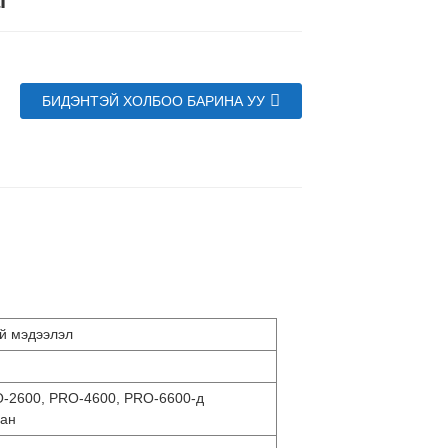
г
БИДЭНТЭЙ ХОЛБОО БАРИНА УУ
үй мэдээлэл
-2600, PRO-4600, PRO-6600-д
сан