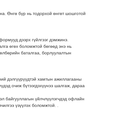
на. Өнгө бүр нь тодорхой өнгөт шошготой
тформууд дээрх гүйлгээг дэмжинэ.
алга өгөх боломжтой бөгөөд энэ нь
өлбөрийн баталгаа, борлуулалтын
ний дэлгүүрүүдтэй хамтын ажиллагааны
үүдэд очиж бүтээгдэхүүнээ шалгаж, дараа
эл байгууллагын үйлчлүүлэгчдэд офлайн
лчилгээ үзүүлэх боломжтой. .