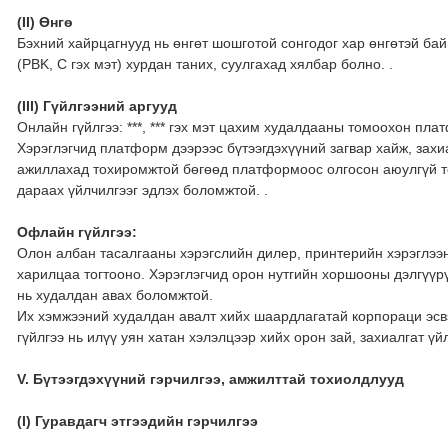
(II) Өнгө
Бэхний хайрцагнууд нь өнгөт шошготой сонгодог хар өнгөтэй бай
(PBK, C гэх мэт) хурдан таних, суулгахад хялбар болно. .
(III) Гүйлгээний аргууд
Онлайн гүйлгээ: ***, *** гэх мэт цахим худалдааны томоохон пла
Хэрэглэгчид платформ дээрээс бүтээгдэхүүний загвар хайж, захи
ажиллахад тохиромжтой бөгөөд платформоос олгосон аюулгүй т
дараах үйлчилгээг эдлэх боломжтой. .
Офлайн гүйлгээ:
Олон албан тасалгааны хэрэгслийн дилер, принтерийн хэрэглээ
харилцаа тогтооно. Хэрэглэгчид орон нутгийн хоршооны дэлгүүр
нь худалдан авах боломжтой.
Их хэмжээний худалдан авалт хийх шаардлагатай корпораци эсв
гүйлгээ нь илүү уян хатан хэлэлцээр хийх орон зай, захиалгат үй
V. Бүтээгдэхүүний гэрчилгээ, амжилттай тохиолдлууд
(I) Гуравдагч этгээдийн гэрчилгээ