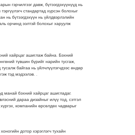
арын гэрчилгээг давж, бүтээгдэхүүнүүд нь
 тэргүүлэгч стандартад хүрсэн болохыг
сан нь бүтээгдэхүүн нь үйлдвэрлэлийн
аль орчинд ээлтэй болохыг харуулж
эхний хайрцаг ашиглаж байна. Бэхний
өнгөний түвшин бүрийг нарийн тусгаж,
д тусалж байгаа нь үйлчлүүлэгчдээс өндөр
гэж тэд мэдээлэв. .
дэд манай бэхний хайрцаг ашигладаг.
эвлэсний дараа дизайныг илүү тод, сэтгэл
 хүргэх, компанийн өрсөлдөх чадварыг
 хоногийн дотор хэрэглэгч тухайн