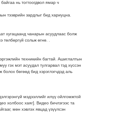
 байгаа нь тогтоогдвол ямар ч
лын тээврийн зардлыг бид хариуцна.​
гаат хугацаанд чанарын асуудлаас болж
 төлбөргүй сольж өгнө. .
мэргэжлийн техникийн багтай. Ашиглалтын
муу гэх мэт асуудал тулгарвал тэд хүссэн
 болох бөгөөд бид хэрэглэгчдэд аль
 дэлгэрэнгүй мэдээллийг илүү ойлгомжтой
део холбоос хаяг]
. Видео бичлэгээс та
йгааг, мөн хэвлэх явцад үзүүлсэн