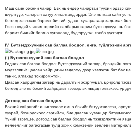
Маш сайн бэхний чанар: Бэх нь өндөр чанартай түүхий эдээр хи
шүүлтүүр, чанарын хатуу хяналтанд ордог. Энэ нь маш сайн ус н
бөгөөд хэвлэсэн баримт бичгийг удаан хугацаагаар хадгалах бо
Гэсэн хэдий ч ижил төрлийн салбарын зарим бүтээгдэхүүн нь бэ
баримт бичгийг богино хугацаанд бүдгэрүүлж, толбо үүсгэдэг. .
IV. Бүтээгдэхүүний сав баглаа боодол, өнгө, гүйлгээний арг
(I) Бүтээгдэхүүний сав баглаа боодол
Гаднах сав баглаа боодол: Бүтээгдэхүүний загвар, брэндийн лого,
мэдээллийг цаасан хайрцагны гадаргуу дээр хэвлэсэн бат бөх ца
таних, ялгахад тохиромжтой.
Цаасан хайрцагны загвар нь даралтын эсэргүүцэл, цочролд тэсв
бөгөөд энэ нь бэхний хайрцагыг тээвэрлэх явцад гэмтэхээс үр дүн
Дотоод сав баглаа боодол:
Бэхний хайрцгийг ашиглахаас өмнө бэхийг битүүмжилсэн, ариутг
хуурай, бохирдохоос сэргийлж, бие даасан хуванцар битүүмжилс
Үүний зэрэгцээ, дотоод сав баглаа боодол нь тээвэрлэлтийн явц
нөлөөллийг багасгахын тулд зохих хэмжээний зөөлөвч материала