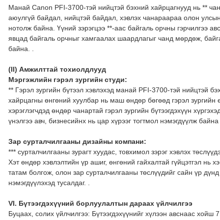
Манай Canon PFI-3700-тэй нийцтэй бэхний хайрцагнууд нь ** чан
аюулгүй байдал, нийцтэй байдал, хэвлэх чанараараа олон улсын
нотолж байна. Үүний зэрэгцээ **-аас байгаль орчны гэрчилгээ ав
явцад байгаль орчныг хамгаалах шаардлагыг чанд мөрдөж, байг
байна. .
(II) Амжилттай тохиолдлууд
Мэргэжлийн гэрэл зургийн студи:
** Гэрэл зургийн бүтээл хэвлэхэд манай PFI-3700-тэй нийцтэй б
хайрцагны өнгөний хуулбар нь маш өндөр бөгөөд гэрэл зургийн 
хэрэглэгчдэд өндөр чанартай гэрэл зургийн бүтээгдэхүүн хүргэхэ
үнэлгээ авч, бизнесийнх нь цар хүрээг тогтмол нэмэгдүүлж байна 
Зар сурталчилгааны дизайны компани:
*** сурталчилгааны зурагт хуудас, товхимол зэрэг хэвлэх төслүү
Хэт өндөр хэвлэлтийн үр ашиг, өнгөний гайхалтай гүйцэтгэл нь х
татам болгож, олон зар сурталчилгааны төслүүдийг сайн үр дүнд
нэмэгдүүлэхэд тусалдаг. .
VI. Бүтээгдэхүүний борлуулалтын дараах үйлчилгээ
Буцаах, солих үйлчилгээ: Бүтээгдэхүүнийг хүлээн авснаас хойш 7