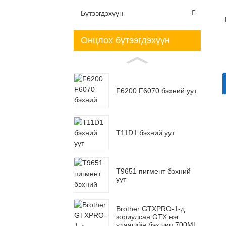
Бүтээгдэхүүн
Онцлох бүтээгдэхүүн
F6200 F6070 бэхний уут
T11D1 бэхний уут
T9651 пигмент бэхний
уут
Brother GTXPRO-1-д
зориулсан GTX нэг
удаагийн бэх чип 700ML