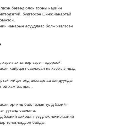
йгдсэн бөгөөд олон тооны нарийн
эвтэрдэггүй, бүдгэрсэн шинж чанартай
ломжтой.
хний чанарын асуудлаас болж хэвлэсэн
а
 хэрэглэх загвар зэрэг тодорхой
асан хайрцагт савласан нь хэрэглэгчдэд
эртэй гүйцэтгэлд анхаарлаа хандуулдаг
тэй хамгаалдаг. .
асан орчинд байлгахын тулд бэхийг
эн уутанд савлана.
ад бэхний хайрцагт үзүүлэх чичиргээний
ар тоноглогдсон байдаг.