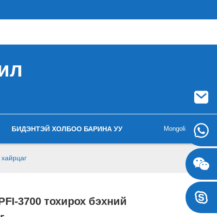
рил
БИДЭНТЭЙ ХОЛБОО БАРИНА УУ
Mongolian
+8617707697471
 хайрцаг
+8617707697471
PFI-3700 тохирох бэхний
Loading...
Loading...
Loading...
Loading...