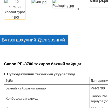
хайрца
Бүтээгдэхүүний Дэлгэрэнгүй
Canon PFI-3700 тохирох бэхний хайрцаг
I. Бүтээгдэхүүний техникийн үзүүлэлтүүд
Зүйл
Дэлгэрэнг
Бэхний хайрцагны загвар
PFI-3700
Canon PRO
Холбогдох загварууд
зориулагд