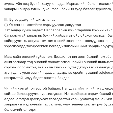
хүртэл үйл явц бүрийг хатуу хянадаг. Мэргэжлийн болон техники
чанарын өндөр түвшинд хангасан байхын тулд баялаг туршлага, г
III. Бүтээгдэхүүний шинж чанар
(I) Үе тэнгийнхэнтэйгээ харьцуулсан давуу тал
Хэт өндөр хүчин чадал: Нэг салбарын ижил төрлийн бэхний хайр
багтаамжтай загвар нь бэхний хайрцагыг ойр ойрхон солихыг баг
сайжруулж, ялангуяа том хэмжээний хэвлэлийн төслүүд эсвэл өн
хэрэглэгчдэд тохиромжтой бөгөөд хэвлэлийн нийт зардлыг бууруу
Маш сайн өнгөний гүйцэтгэл: Дэвшилтэт пигмент бэхний томъёо,
ашигласнаар тод өнгөний ханалт эсвэл нарийн өнгөний шилжилтэ
сэргээх боломжтой, энэ нь үе тэнгийн бүтээгдэхүүнээс хамаагүй 
зургууд нь уран зургийн цаасан дээрх галерейн түвшний эффект
нягтралтай, илүү бодит өнгөтэй байдаг. .
Чипийн хүчтэй тогтвортой байдал: Нэг удаагийн чипийг маш өнд
сайтар боловсруулж, туршиж үзсэн. Нэг салбарын зарим бэхний 
алдаа, өгөгдөл дамжуулах тасалдалтай харьцуулахад манай чип 
хайрцагны мэдээллийг тасралтгүй, үнэн зөвөөр хэвлэгч рүү буцаа
боломжийг олгодог. .