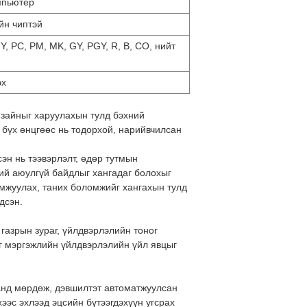
мпьютер
йн чиптэй
 Y, PC, PM, MK, GY, PGY, R, B, CO, нийт
эх
дизайныг харуулахын тулд бэхний
т бүх өнцгөөс нь тодорхой, нарийвчилсан
эн нь тээвэрлэлт, өдөр тутмын
ий аюулгүй байдлыг хангадаг болохыг
амжуулах, таних боломжийг хангахын тулд
дсэн.
 газрын зураг, үйлдвэрлэлийн тоног
г мэргэжлийн үйлдвэрлэлийн үйл явцыг
анд мөрдөж, дэвшилтэт автоматжуулсан
ээс эхлээд эцсийн бүтээгдэхүүн угсрах