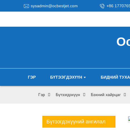
sysadmin@ocbestjet.com
+86 177076
Oc
ГЭР
БҮТЭЭГДЭХҮҮН
БИДНИЙ ТУХ
Гэр
Бүтээгдэхүүн
Бэхний хайрцаг
Бүтээгдэхүүний ангилал
Loading...
Loading...