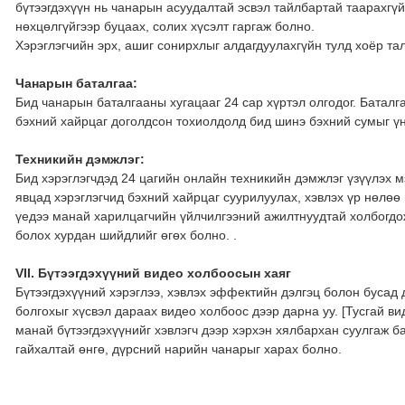
бүтээгдэхүүн нь чанарын асуудалтай эсвэл тайлбартай таарахгүй
нөхцөлгүйгээр буцаах, солих хүсэлт гаргаж болно.
Хэрэглэгчийн эрх, ашиг сонирхлыг алдагдуулахгүйн тулд хоёр та
Чанарын баталгаа:
Бид чанарын баталгааны хугацааг 24 сар хүртэл олгодог. Батал
бэхний хайрцаг доголдсон тохиолдолд бид шинэ бэхний сумыг үнэ
Техникийн дэмжлэг:
Бид хэрэглэгчдэд 24 цагийн онлайн техникийн дэмжлэг үзүүлэх 
явцад хэрэглэгчид бэхний хайрцаг суурилуулах, хэвлэх үр нөлөө 
үедээ манай харилцагчийн үйлчилгээний ажилтнуудтай холбогдож
болох хурдан шийдлийг өгөх болно. .
VII. Бүтээгдэхүүний видео холбоосын хаяг
Бүтээгдэхүүний хэрэглээ, хэвлэх эффектийн дэлгэц болон бусад
болгохыг хүсвэл дараах видео холбоос дээр дарна уу.
[Тусгай ви
манай бүтээгдэхүүнийг хэвлэгч дээр хэрхэн хялбархан суулгаж ба
гайхалтай өнгө, дүрсний нарийн чанарыг харах болно.