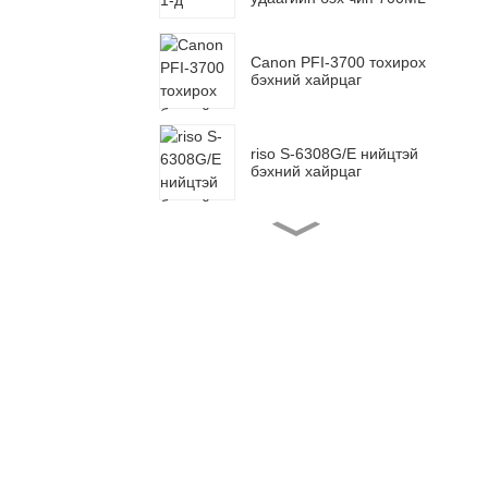
Canon PFI-3700 тохирох
бэхний хайрцаг
riso S-6308G/E нийцтэй
бэхний хайрцаг
BN-20 DTF нийцтэй
бэхний хайрцаг
EPSON AM-C4000
цэнэглэдэг бэхний
хайрцаг
T05A 878R цэнэглэдэг
бэхний хайрцаг