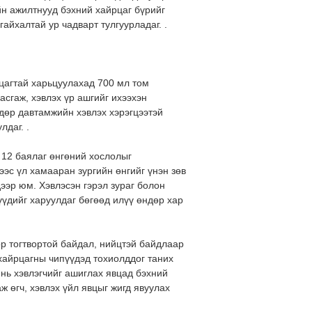
йн ажилтнууд бэхний хайрцаг бүрийг
айхалтай ур чадварт тулгуурладаг. .
цагтай харьцуулахад 700 мл том
асгаж, хэвлэх үр ашгийг ихээхэн
дөр давтамжийн хэвлэх хэрэгцээтэй
лдаг. .
 12 баялаг өнгөний хослолыг
эс үл хамааран зургийн өнгийг үнэн зөв
дээр юм. Хэвлэсэн гэрэл зураг болон
үүдийг харуулдаг бөгөөд илүү өндөр хар
өр тогтвортой байдал, нийцтэй байдлаар
хайрцагны чипүүдэд тохиолддог таних
нь хэвлэгчийг ашиглах явцад бэхний
ж өгч, хэвлэх үйл явцыг жигд явуулах