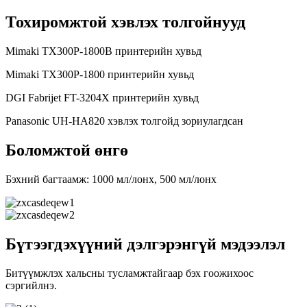
Тохиромжтой хэвлэх толгойнууд
Mimaki TX300P-1800B принтерийн хувьд
Mimaki TX300P-1800 принтерийн хувьд
DGI Fabrijet FT-3204X принтерийн хувьд
Panasonic UH-HA820 хэвлэх толгойд зориулагдсан
Боломжтой өнгө
Бэхний багтаамж: 1000 мл/лонх, 500 мл/лонх
Бүтээгдэхүүний дэлгэрэнгүй мэдээлэл
Битүүмжлэх хальсны тусламжтайгаар бэх гоожихоос
сэргийлнэ.