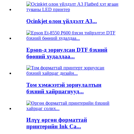
Ocinkjet олон үйлдэлт A3...
Epson-д зориулсан DTF бэхний
бөөний худалдаа...
Том хэмжээтэй зориулалтын
бэхний хайрцагнууд...
Илүү өргөн форматтай
принтерийн Ink Ca...