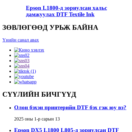
Epson L1800-д зориулсан хальс
дамжуулах DTF Textile Ink
ЗӨВЛӨГӨӨД УРЬЖ БАЙНА
Үнийн санал авах
СҮҮЛИЙН БИЧГҮҮД
Олон бэхэн принтерийн DTF бэх гэж юу вэ?
2025 оны 1-р сарын 13
Epson DX5 L1800 L805-д зориулсан DTF