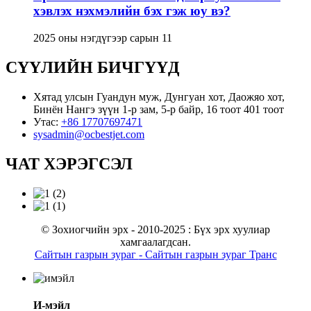
хэвлэх нэхмэлийн бэх гэж юу вэ?
2025 оны нэгдүгээр сарын 11
СҮҮЛИЙН БИЧГҮҮД
Хятад улсын Гуандун муж, Дунгуан хот, Даожяо хот,
Бинён Нангэ зүүн 1-р зам, 5-р байр, 16 тоот 401 тоот
Утас:
+86 17707697471
sysadmin@ocbestjet.com
ЧАТ ХЭРЭГСЭЛ
© Зохиогчийн эрх - 2010-2025 : Бүх эрх хуулиар
хамгаалагдсан.
Сайтын газрын зураг
- Сайтын газрын зураг Транс
И-мэйл