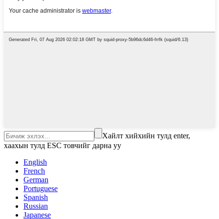
Хайлт хийхийн тулд enter,
хаахын тулд ESC товчийг дарна уу
English
French
German
Portuguese
Spanish
Russian
Japanese