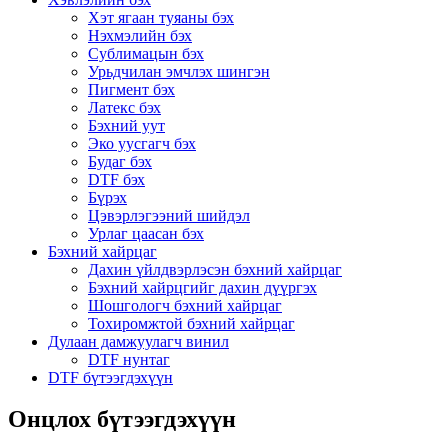
Хэт ягаан туяаны бэх
Нэхмэлийн бэх
Сублимацын бэх
Урьдчилан эмчлэх шингэн
Пигмент бэх
Латекс бэх
Бэхний уут
Эко уусгагч бэх
Будаг бэх
DTF бэх
Бүрэх
Цэвэрлэгээний шийдэл
Урлаг цаасан бэх
Бэхний хайрцаг
Дахин үйлдвэрлэсэн бэхний хайрцаг
Бэхний хайрцгийг дахин дүүргэх
Шошгологч бэхний хайрцаг
Тохиромжтой бэхний хайрцаг
Дулаан дамжуулагч винил
DTF нунтаг
DTF бүтээгдэхүүн
Онцлох бүтээгдэхүүн