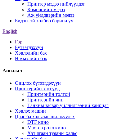
Принтер мэдээ нийлүүлдэг
Компанийн мэдээ
Аж үйлдвэрийн мэдээ
Бидэнтэй холбоо барина уу
English
Гэр
Бүтээгдэхүүн
Хэвлэлийн бэх
Нэхмэлийн бэх
Ангилал
Онцлох бүтээгдэхүүн
Принтерийн хэсгүүд
Принтерийн толгой
Принтерийн чип
Танкны засвар үйлчилгээний хайрцаг
Хэвлэх машин
Цаас ба хальсыг шилжүүлэх
DTF кино
Мастер ролл кино
Хэт ягаан туяаны хальс
Хэвлэлийн бэх