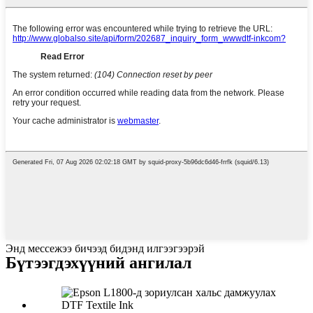
Энд мессежээ бичээд бидэнд илгээгээрэй
Бүтээгдэхүүний ангилал