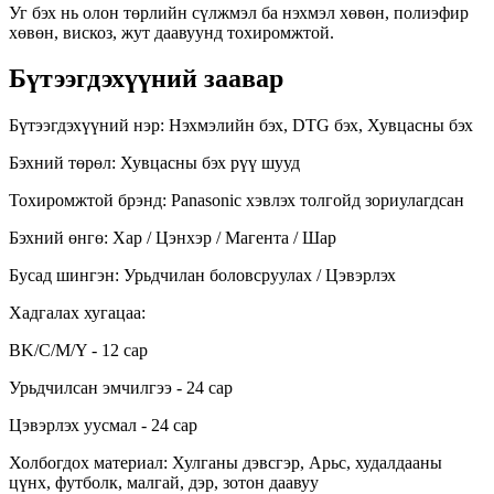
Уг бэх нь олон төрлийн сүлжмэл ба нэхмэл хөвөн, полиэфир
хөвөн, вискоз, жут даавуунд тохиромжтой.
Бүтээгдэхүүний заавар
Бүтээгдэхүүний нэр: Нэхмэлийн бэх, DTG бэх, Хувцасны бэх
Бэхний төрөл: Хувцасны бэх рүү шууд
Тохиромжтой брэнд: Panasonic хэвлэх толгойд зориулагдсан
Бэхний өнгө: Хар / Цэнхэр / Магента / Шар
Бусад шингэн: Урьдчилан боловсруулах / Цэвэрлэх
Хадгалах хугацаа:
BK/C/M/Y - 12 сар
Урьдчилсан эмчилгээ - 24 сар
Цэвэрлэх уусмал - 24 сар
Холбогдох материал: Хулганы дэвсгэр, Арьс, худалдааны
цүнх, футболк, малгай, дэр, зотон даавуу