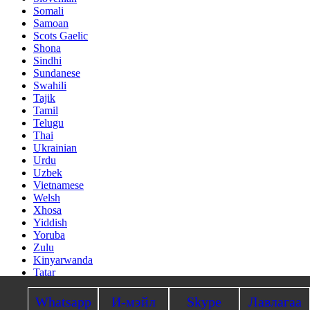
Somali
Samoan
Scots Gaelic
Shona
Sindhi
Sundanese
Swahili
Tajik
Tamil
Telugu
Thai
Ukrainian
Urdu
Uzbek
Vietnamese
Welsh
Xhosa
Yiddish
Yoruba
Zulu
Kinyarwanda
Tatar
Oriya
Turkmen
Whatsapp
И-мэйл
Skype
Лавлагаа
Uyghur