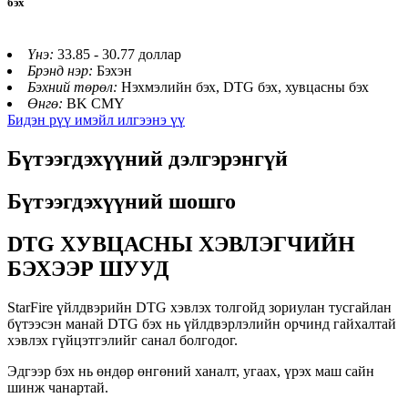
бэх
Үнэ:
33.85 - 30.77 доллар
Брэнд нэр:
Бэхэн
Бэхний төрөл:
Нэхмэлийн бэх, DTG бэх, хувцасны бэх
Өнгө:
BK CMY
Бидэн рүү имэйл илгээнэ үү
Бүтээгдэхүүний дэлгэрэнгүй
Бүтээгдэхүүний шошго
DTG ХУВЦАСНЫ ХЭВЛЭГЧИЙН
БЭХЭЭР ШУУД
StarFire үйлдвэрийн DTG хэвлэх толгойд зориулан тусгайлан
бүтээсэн манай DTG бэх нь үйлдвэрлэлийн орчинд гайхалтай
хэвлэх гүйцэтгэлийг санал болгодог.
Эдгээр бэх нь өндөр өнгөний ханалт, угаах, үрэх маш сайн
шинж чанартай.