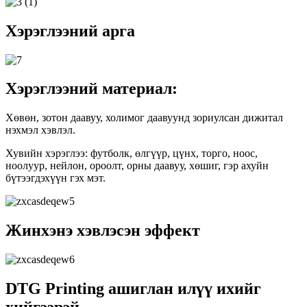
Хэрэглээний арга
Хэрэглээний материал:
Хөвөн, зотон даавуу, холимог даавуунд зориулсан дижитал
нэхмэл хэвлэл.
Хувийн хэрэглээ: футболк, өлгүүр, цүнх, торго, ноос,
ноолуур, нейлон, ороолт, орны даавуу, хөшиг, гэр ахуйн
бүтээгдэхүүн гэх мэт.
Жинхэнэ хэвлэсэн эффект
DTG Printing ашиглан илүү ихийг