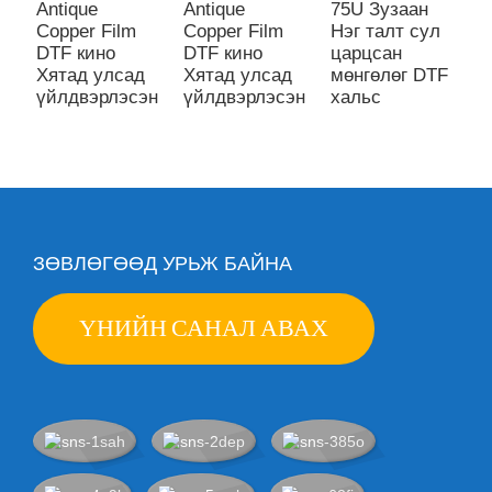
Antique
Antique
75U Зузаан
A
Copper Film
Copper Film
Нэг талт сул
C
DTF кино
DTF кино
царцсан
D
Хятад улсад
Хятад улсад
мөнгөлөг DTF
Х
үйлдвэрлэсэн
үйлдвэрлэсэн
хальс
ү
ЗӨВЛӨГӨӨД УРЬЖ БАЙНА
ҮНИЙН САНАЛ АВАХ