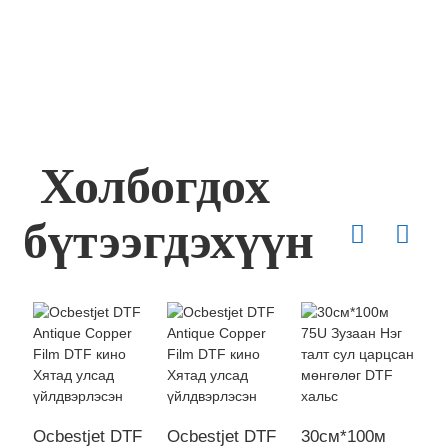
Холбогдох
бүтээгдэхүүн
Ocbestjet DTF
Ocbestjet DTF
30см*100м
O