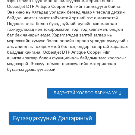
зэрэглэлийн шууд кинонд шилжүүлэх материал болох
Ocbestjet DTF Antique Copper Film-ийг танилцуулж байна.
Энэ кино нь Хятадад урласан бөгөөд ямар ч төсөлд дэгжин
байдал, чимэг нэмдэг гайхалтай эртний зэс өнгөлгөөтэй.
Подволк, аяга болон бусад зүйлийг хувийн хэв маягаар
тохируулахад нэн тохиромжтой, тод, тод хэвлэмэл, онцгой
бат бөх чанарыг өгдөг. Хэрэглэгчдэд ээлтэй загвар нь
мэргэжлийн хүмүүс болон өөрийн гараар урладаг хүмүүсийн
аль алинд нь тохиромжтой болгож, өндөр чанартай харагдах
байдлыг хангана. Ocbestjet DTF Antique Copper Film
ашиглан загвар болон функциональ байдлын төгс хослолыг
мэдрээрэй. Энэхүү гоёмсог шилжүүлгийн материалаар
бүтээлээ дээшлүүлээрэй!
БИДЭНТЭЙ ХОЛБОО БАРИНА УУ
Бүтээгдэхүүний Дэлгэрэнгүй