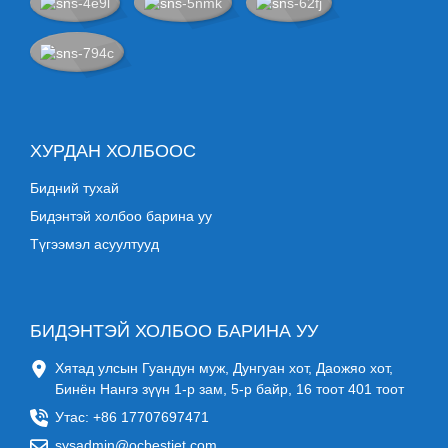
ХУРДАН ХОЛБООС
Бидний тухай
Бидэнтэй холбоо барина уу
Түгээмэл асуултууд
БИДЭНТЭЙ ХОЛБОО БАРИНА УУ
Хятад улсын Гуандун муж, Дунгуан хот, Даожяо хот,
Бинён Нангэ зүүн 1-р зам, 5-р байр, 16 тоот 401 тоот
Утас: +86 17707697471
sysadmin@ocbestjet.com