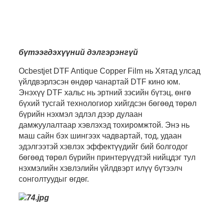
бүтээгдэхүүний дэлгэрэнгүй
Ocbestjet DTF Antique Copper Film нь Хятад улсад
үйлдвэрлэсэн өндөр чанартай DTF кино юм.
Энэхүү DTF хальс нь эртний зэсийн бүтэц, өнгө
бүхий тусгай технологиор хийгдсэн бөгөөд төрөл
бүрийн нэхмэл эдлэл дээр дулаан
дамжуулалтаар хэвлэхэд тохиромжтой. Энэ нь
маш сайн бэх шингээх чадвартай, тод, удаан
эдэлгээтэй хэвлэх эффектүүдийг бий болгодог
бөгөөд төрөл бүрийн принтерүүдтэй нийцдэг тул
нэхмэлийн хэвлэлийн үйлдвэрт илүү бүтээлч
сонголтуудыг өгдөг.