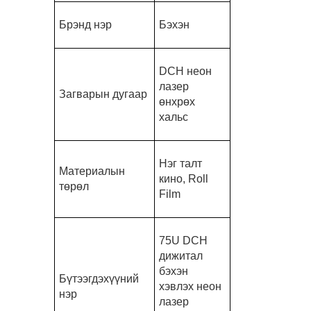
Брэнд нэр
Бэхэн
DCH неон
лазер
Загварын дугаар
өнхрөх
хальс
Нэг талт
Материалын
кино, Roll
төрөл
Film
75U DCH
дижитал
бэхэн
Бүтээгдэхүүний
хэвлэх неон
нэр
лазер