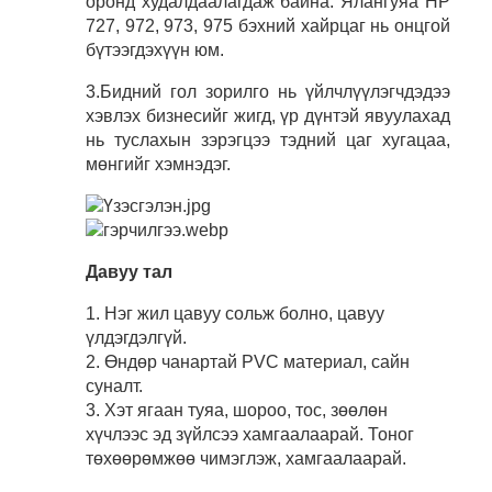
оронд худалдаалагдаж байна. Ялангуяа HP
727, 972, 973, 975 бэхний хайрцаг нь онцгой
бүтээгдэхүүн юм.
3.Бидний гол зорилго нь үйлчлүүлэгчдэдээ
хэвлэх бизнесийг жигд, үр дүнтэй явуулахад
нь туслахын зэрэгцээ тэдний цаг хугацаа,
мөнгийг хэмнэдэг.
Давуу тал
1. Нэг жил цавуу сольж болно, цавуу
үлдэгдэлгүй.
2. Өндөр чанартай PVC материал, сайн
суналт.
3. Хэт ягаан туяа, шороо, тос, зөөлөн
хүчлээс эд зүйлсээ хамгаалаарай. Тоног
төхөөрөмжөө чимэглэж, хамгаалаарай.