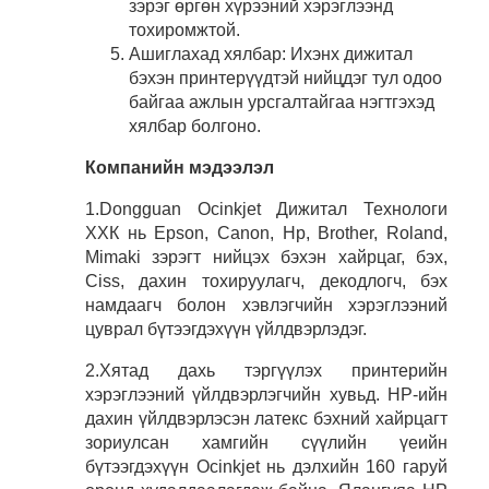
зэрэг өргөн хүрээний хэрэглээнд
тохиромжтой.
Ашиглахад хялбар: Ихэнх дижитал
бэхэн принтерүүдтэй нийцдэг тул одоо
байгаа ажлын урсгалтайгаа нэгтгэхэд
хялбар болгоно.
Компанийн мэдээлэл
1.Dongguan Ocinkjet Дижитал Технологи
ХХК нь Epson, Canon, Hp, Brother, Roland,
Mimaki зэрэгт нийцэх бэхэн хайрцаг, бэх,
Ciss, дахин тохируулагч, декодлогч, бэх
намдаагч болон хэвлэгчийн хэрэглээний
цуврал бүтээгдэхүүн үйлдвэрлэдэг.
2.Хятад дахь тэргүүлэх принтерийн
хэрэглээний үйлдвэрлэгчийн хувьд. HP-ийн
дахин үйлдвэрлэсэн латекс бэхний хайрцагт
зориулсан хамгийн сүүлийн үеийн
бүтээгдэхүүн Ocinkjet нь дэлхийн 160 гаруй