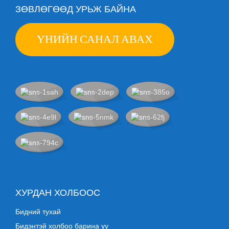
ЗӨВЛӨГӨӨД УРЬЖ БАЙНА
ҮНИЙН САНАЛ АВАХ
ХУРДАН ХОЛБООС
Бидний тухай
Бидэнтэй холбоо барина уу