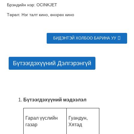
Брэндийн нэр: OCINKJET
Төрөл: Нэг талт кино, өнхрөх кино
БИДЭНТЭЙ ХОЛБОО БАРИНА УУ
Бүтээгдэхүүний Дэлгэрэнгүй
Бүтээгдэхүүний мэдээлэл
Гарал үүслийн
Гуандун,
газар
Хятад