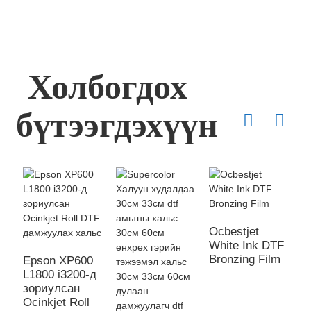
Холбогдох
бүтээгдэхүүн
Ocbestjet
White Ink DTF
Bronzing Film
Epson XP600
O
L1800 i3200-д
A
зориулсан
C
Ocinkjet Roll
D