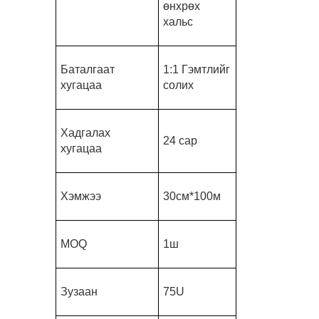
өнхрөх
хальс
Баталгаат
1:1 Гэмтлийг
хугацаа
солих
Хадгалах
24 сар
хугацаа
Хэмжээ
30см*100м
MOQ
1ш
Зузаан
75U