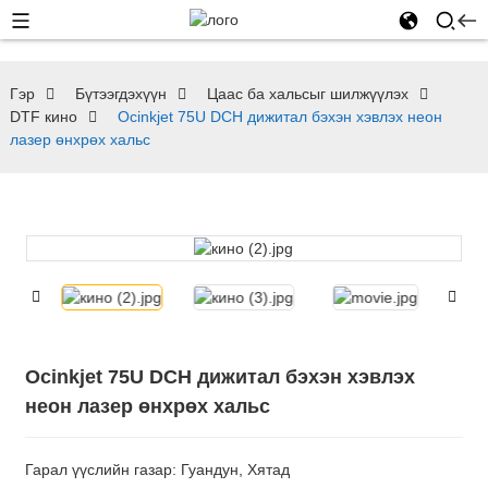
Гэр
Бүтээгдэхүүн
Цаас ба хальсыг шилжүүлэх
DTF кино
Ocinkjet 75U DCH дижитал бэхэн хэвлэх неон
лазер өнхрөх хальс
Ocinkjet 75U DCH дижитал бэхэн хэвлэх
неон лазер өнхрөх хальс
Гарал үүслийн газар: Гуандун, Хятад