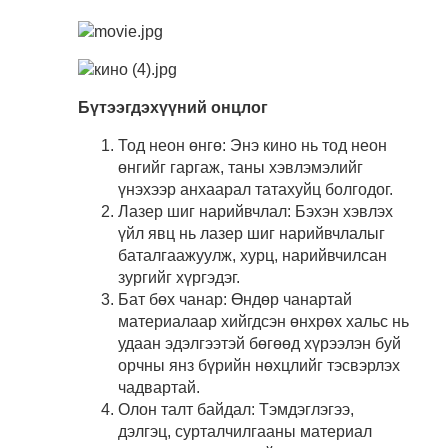
Бүтээгдэхүүний онцлог
Тод неон өнгө: Энэ кино нь тод неон
өнгийг гаргаж, таны хэвлэмэлийг
үнэхээр анхаарал татахуйц болгодог.
Лазер шиг нарийвчлал: Бэхэн хэвлэх
үйл явц нь лазер шиг нарийвчлалыг
баталгаажуулж, хурц, нарийвчилсан
зургийг хүргэдэг.
Бат бөх чанар: Өндөр чанартай
материалаар хийгдсэн өнхрөх хальс нь
удаан эдэлгээтэй бөгөөд хүрээлэн буй
орчны янз бүрийн нөхцлийг тэсвэрлэх
чадвартай.
Олон талт байдал: Тэмдэглэгээ,
дэлгэц, сурталчилгааны материал