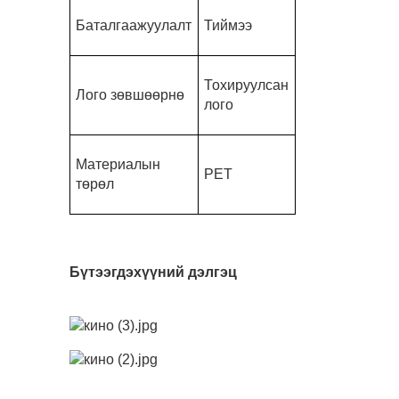
Баталгаажуулалт
Тиймээ
Тохируулсан
Лого зөвшөөрнө
лого
Материалын
PET
төрөл
Бүтээгдэхүүний дэлгэц