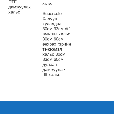
DTF
Х
дамжуулах
ү
хальс
Supercolor
Халуун
худалдаа
30см 33см dtf
амьтны хальс
30см 60см
өнхрөх гэрийн
тэжээмэл
хальс 30см
33см 60см
дулаан
дамжуулагч
dtf хальс