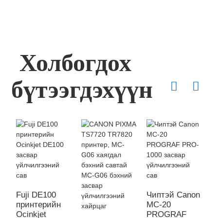
Холбогдох
бүтээгдэхүүн
Fuji DE100
Чиптэй Canon
E
принтерийн
MC-20
P
Ocinkjet
PROGRAF
а