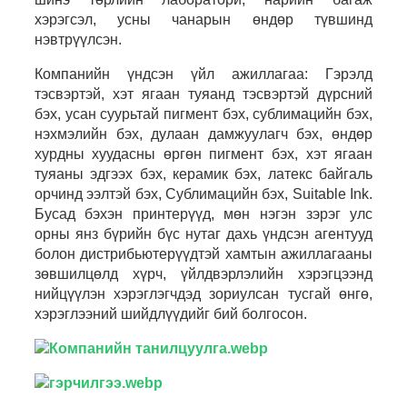
хэрэгсэл, усны чанарын өндөр түвшинд
нэвтрүүлсэн.
Компанийн үндсэн үйл ажиллагаа: Гэрэлд
тэсвэртэй, хэт ягаан туяанд тэсвэртэй дүрсний
бэх, усан суурьтай пигмент бэх, сублимацийн бэх,
нэхмэлийн бэх, дулаан дамжуулагч бэх, өндөр
хурдны хуудасны өргөн пигмент бэх, хэт ягаан
туяаны эдгээх бэх, керамик бэх, латекс байгаль
орчинд ээлтэй бэх, Сублимацийн бэх, Suitable Ink.
Бусад бэхэн принтерүүд, мөн нэгэн зэрэг улс
орны янз бүрийн бүс нутаг дахь үндсэн агентууд
болон дистрибьютерүүдтэй хамтын ажиллагааны
зөвшилцөлд хүрч, үйлдвэрлэлийн хэрэгцээнд
нийцүүлэн хэрэглэгчдэд зориулсан тусгай өнгө,
хэрэглээний шийдлүүдийг бий болгосон.