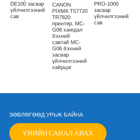
DE100 засвар
PRO-1000
с
CANON
үйлчилгээний
засвар
ө
PIXMA TS7720
сав
үйлчилгээний
ш
TR7820
сав
принтер, MC-
G06 хаягдал
бэхний
савтай MC-
G06 бэхний
засвар
үйлчилгээний
хайрцаг
ЗӨВЛӨГӨӨД УРЬЖ БАЙНА
ҮНИЙН САНАЛ АВАХ