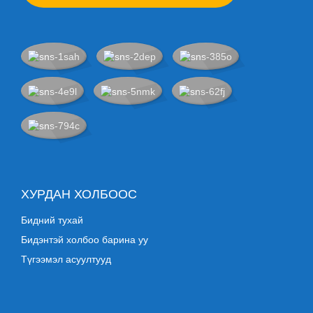
ХУРДАН ХОЛБООС
Бидний тухай
Бидэнтэй холбоо барина уу
Түгээмэл асуултууд