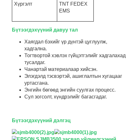
Хүргэлт
TNT FEDEX
EMS
Бүтээгдэхүүний давуу тал
Хаягдал бэхийг үр дүнтэй цуглуулж,
хадгална.
Тогтвортой хэвлэх гүйцэтгэлийг хадгалахад
тусалдаг.
Чанартай материалаар хийсэн.
Элэгдэлд тэсвэртэй, ашиглалтын хугацааг
уртасгана.
Энгийн бөгөөд энгийн суулгах процесс.
Сул зогсолт, хүндрэлийг багасгадаг.
Бүтээгдэхүүний дэлгэц