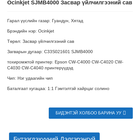
Ocinkjet SJMB4000 Засвар үйлчилгээний сав
Гарал үүслийн газар: Гуандун, Хятад
Брэндийн нэр: Ocinkjet
Төрөл: Засвар үйлчилгээний сав
Загварын дугаар: C33S021601 SJMB4000
тохиромжтой принтер: Epson CW-C4000 CW-C4020 CW-
C4030 CW-C4040 принтерүүдэд
Чип: Нэг удаагийн чип
Баталгаат хугацаа: 1:1 Гэмтэлтэй хайрцаг солино
БИДЭНТЭЙ ХОЛБОО БАРИНА УУ
Бүтээгдэхүүний Дэлгэрэнгүй