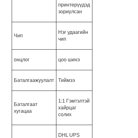
принтерүүдэд
зориулсан
Нэг удаагийн
Чип
чип
онцлог
цоо шинэ
Баталгаажуулалт
Тиймээ
1:1 Гэмтэлтэй
Баталгаат
хайрцаг
хугацаа
солих
DHL UPS