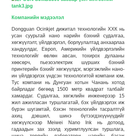
Компанийн мэдээлэл
Dongguan Ocinkjet дижитал технологийн ХХК нь
усан суурьтай нано нарийн бэхний судалгаа,
хөгжүүлэлт, үйлдвэрлэл, борлуулалтад анхаарлаа
хандуулдаг, Европ, Америкийн үйлдвэрлэлийн
технологийг өвлөн авсан, тохирох дулааны
хөөсөрч, пьезоэлектрик шүрших бэхний
принтерийн бэхийг хөгжүүлдэг, мэргэжлийн нано-
ин үйлдвэрлэх үндсэн технологитой компани юм.
Тус компани нь Дунгуан хотын Чанань хотод
байрладаг бөгөөд 1500 метр квадрат талбайг
хамардаг. Судалгаа, хөгжлийн инженерээр 15
жил ажилласан туршлагатай, бэх үйлдвэрлэх иж
бүрэн шугамтай, бэхэн технологийн тасралтгүй
ахиц дэвшил, шинэ бүтээгдэхүүнүүдийг
хөгжүүлснээр Meiwei Nano Ink нь дотоод,
гадаадын зах зээлд хуримтлуулсан туршлага,
шинэ төрлийн лаборатори, нарийн багаж