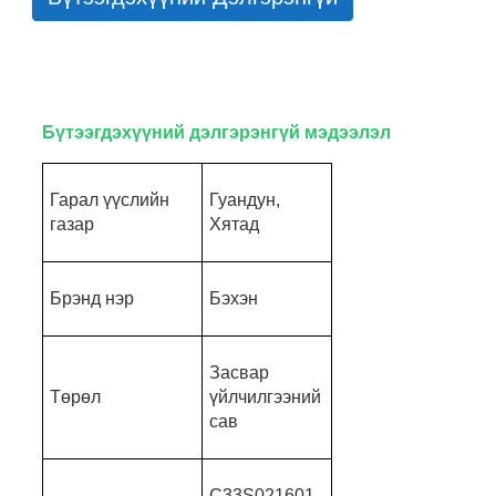
Бүтээгдэхүүний дэлгэрэнгүй мэдээлэл
Гарал үүслийн
Гуандун,
газар
Хятад
Брэнд нэр
Бэхэн
Засвар
Төрөл
үйлчилгээний
сав
C33S021601